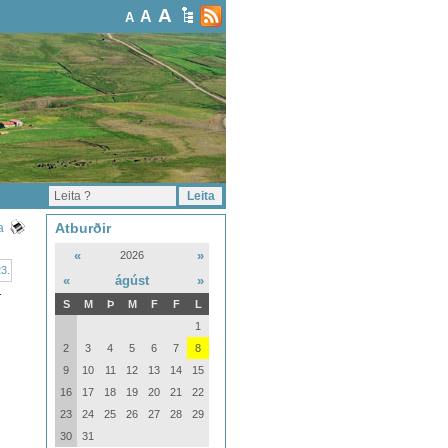
A
A
A
Atburðir
a
«
»
2026
«
ágúst
»
.
S
M
Þ
M
F
F
L
1
2
3
4
5
6
7
8
9
10
11
12
13
14
15
16
17
18
19
20
21
22
23
24
25
26
27
28
29
30
31