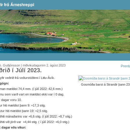
. Guðjónsson | miðvikudagurinn 2. ágúst 2023
Prent
ðrið í Júlí 2023.
t yfir veðrið frá veðurstöðinni í Litlu-Ávík.
gögn:
Gosmóða barst á Strandir þann 23
an mældist 74,4 mm. (í júlí 2022: 42,6 mm.)
u sem varð vart en mældist ekki var í 0 dag.
r dagar voru 10.
r hiti mældist þann 9: +17,3 stig.
tur hiti mældist þann 19: +2,5 stig.
hiti mánaðarins var +6,6 stig. (í júlí 2022: +8,7 stig.)
hiti við jörð var +4,44 stig. ( í júlí 2022: +6,0 stig.)
it dagar eða vikur: