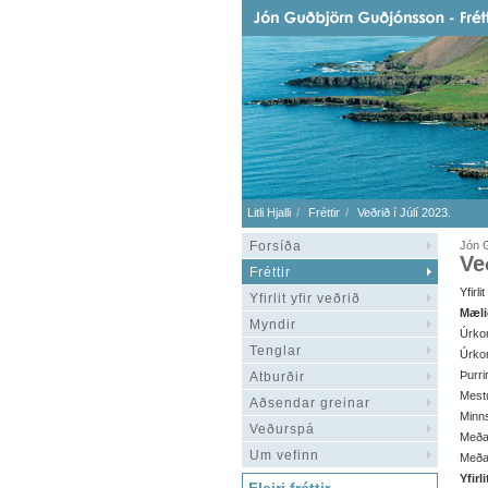
Litli Hjalli
Fréttir
Veðrið í Júlí 2023.
Forsíða
Jón G
Ve
Fréttir
Yfirli
Yfirlit yfir veðrið
Mæli
Myndir
Úrkom
Tenglar
Úrkom
Þurri
Atburðir
Mestu
Aðsendar greinar
Minns
Veðurspá
Meðal
Um vefinn
Meðal
Yfirl