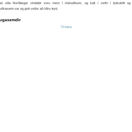
an eða Norðlægar vindáttir voru mest í mánuðinum, og kalt í veðri í þokulofti og 
ðrasamt var og gott veður að öðru leyti.
ugasemdir
Til baka