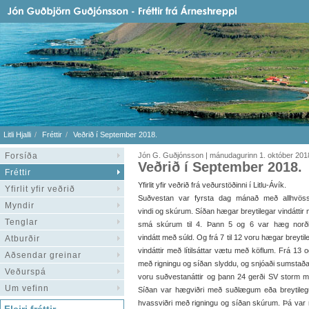
Litli Hjalli
Fréttir
Veðrið í September 2018.
Forsíða
Jón G. Guðjónsson | mánudagurinn 1. október 201
Veðrið í September 2018.
Fréttir
Yfirlit yfir veðrið frá veðurstöðinni í Litlu-Ávík.
Yfirlit yfir veðrið
Suðvestan var fyrsta dag mánað með allhvös
Myndir
vindi og skúrum. Síðan hægar breytilegar vindáttir
Tenglar
smá skúrum til 4. Þann 5 og 6 var hæg norð
vindátt með súld. Og frá 7 til 12 voru hægar breytil
Atburðir
vindáttir með lítilsáttar vætu með köflum. Frá 13 og
Aðsendar greinar
með rigningu og síðan slyddu, og snjóaði sumstaðar 
Veðurspá
voru suðvestanáttir og þann 24 gerði SV storm m
Um vefinn
Síðan var hægviðri með suðlægum eða breytile
hvassviðri með rigningu og síðan skúrum. Þá var 