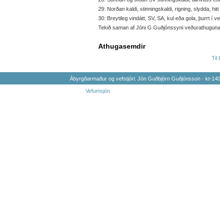
29: Norðan kaldi, stinningskaldi, rigning, slydda, hiti 2
30: Breytileg vindátt, SV, SA, kul eða gola, þurrt í veðri
Tekið saman af Jóni G Guðjónssyni veðurathugunarm
Athugasemdir
Til
Ábyrgðarmaður og vefstjóri: Jón Guðbjörn Guðjónsson - kt-1
Vefumsjón