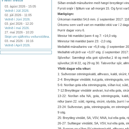
Fleiri fréttir
Síðan endaði mánuðurinn með hægri breytilegri vindá
03. ágúst 2026 - 15:05
Fyrsti snjór í fjöllum var að morgni 15. Og fyrst varð 
Veðrið í Júlí 2026.
Mæligögn:
02. júlí 2026 - 11:05
Veðrið í Júní 2026.
Úrkoman mældist 54,6 mm. (í september 2017: 11
03. júní 2026 - 12:20
Úrkomu sem varð vart en mældist ekki var í 2 daga
Veðrið í maí 2026.
Þurrir dagar voru 6.
27. maí 2026 - 10:20
Mestur hiti mældist þann 4 og 7: +14,0 stig.
Skipt um sjálfvirku veðurstöðina.
03. maí 2026 - 16:16
Minnstur hiti mældist þann 23: -2,0 stig.
Veðrið í Apríl 2026.
Meðalhiti mánaðarins var +5,8 stig. (í september 201
Meðalhiti við jörð var +3,07 stig. (í september 2017: 
Sjóveður: Sæmilegt eða gott sjóveður,1 til og með 15 
sjóveður,16 til 22, og 29 og 30. Talsverður sjór, allmik
Yfirlit dagar eða vikur:
1: Suðvestan stinningskaldi, allhvass, kaldi, skúrir, hit
2-4: Breytilegar vindáttir, kul,gola, stinningsgola, smá s
5-6: Norðan gola eða stinningsgola, síðan kul, súld, hit
7-12:Breytilegar vindáttir andvari, kul eða gola, skúrir,
13-22: Norðan eða NA, gola, stinningsgola, kaldi, 
niður þann 22. súld, rigning, skúrir, slydda, þurrt í veðr
23-24: Suðvestan, gola, stinningsgola, en stinningskal
9 stig.
25: Breytileg vindátt, SA, VSV, NNA, kul eða gola, rigni
26-27: Suðlægar vindáttir, SA, VSV, kul eða gola, skúrir
28: Sunnan og síðan SV stinningskaldi, allhvass eða hv