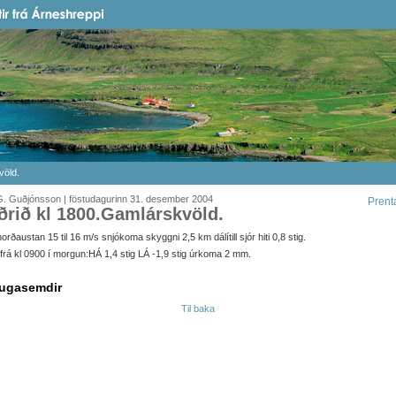
völd.
G. Guðjónsson | föstudagurinn 31. desember 2004
Prent
ðrið kl 1800.Gamlárskvöld.
orðaustan 15 til 16 m/s snjókoma skyggni 2,5 km dálítill sjór hiti 0,8 stig.
it frá kl 0900 í morgun:HÁ 1,4 stig LÁ -1,9 stig úrkoma 2 mm.
ugasemdir
Til baka