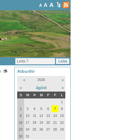
A
A
A
Atburðir
a
«
»
2026
«
ágúst
»
S
M
Þ
M
F
F
L
1
2
3
4
5
6
7
8
9
10
11
12
13
14
15
16
17
18
19
20
21
22
23
24
25
26
27
28
29
30
31