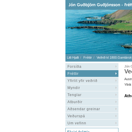
Litli Hjalli
Fréttir
Veðrið kl 1800.Gamlársk
Forsíða
Jón 
Ve
Fréttir
Austn
Yfirlit yfir veðrið
Yfirl
Myndir
Tenglar
Ath
Atburðir
Aðsendar greinar
Veðurspá
Um vefinn