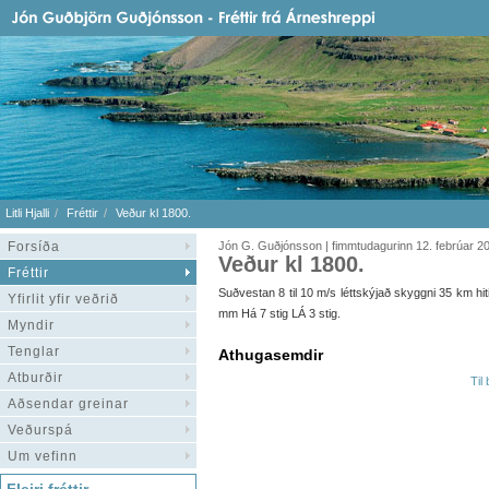
Litli Hjalli
Fréttir
Veður kl 1800.
Forsíða
Jón G. Guðjónsson | fimmtudagurinn 12. febrúar 2
Veður kl 1800.
Fréttir
Suðvestan 8 til 10 m/s léttskýjað skyggni 35 km hiti 
Yfirlit yfir veðrið
mm Há 7 stig LÁ 3 stig.
Myndir
Tenglar
Athugasemdir
Atburðir
Til
Aðsendar greinar
Veðurspá
Um vefinn