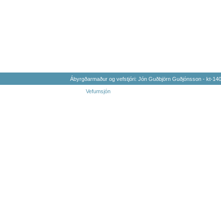
Ábyrgðarmaður og vefstjóri: Jón Guðbjörn Guðjónsson - kt-1
Vefumsjón