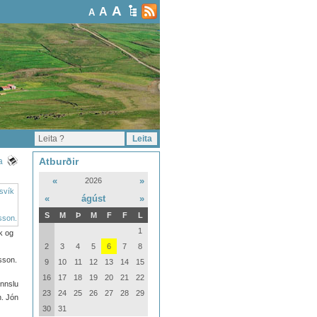
A
A
A
Atburðir
a
«
»
2026
«
ágúst
»
S
M
Þ
M
F
F
L
1
ík og
2
3
4
5
6
7
8
sson.
9
10
11
12
13
14
15
16
17
18
19
20
21
22
ennslu
23
24
25
26
27
28
29
n. Jón
30
31