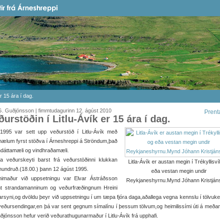
r 15 ára í dag.
. Guðjónsson | fimmtudagurinn 12. ágúst 2010
Prent
ðurstöðin í Litlu-Ávík er 15 ára í dag.
 1995 var sett upp veðurstöð í Litlu-Ávík með
ælum fyrst stöðva í Árneshreppi á Ströndum,það
ndáttamæli og vindhraðamæli.
ta veðurskeyti barst frá veðurstöðinni klukkan
Litla-Ávík er austan megin í Trékyllisv
hundruð.(18.00.) þann 12 ágúst 1995.
eða vestan megin undir
imaður við uppsetningu var Elvar Ástráðsson
Reykjaneshyrnu.Mynd Jóhann Kristján
t strandamanninum og veðurfræðingnum Hreini
arsyni,og dvöldu þeyr við uppsetningu í um tæpa fjóra daga,aðallega vegna kennslu í tölvuk
 veðursendingar,en þá var sent gegnum símalínu í þessum tölvum,og heimilissími úti á meða
jónsson hefur verið veðurathugunarmaður í Litlu-Ávík frá upphafi.