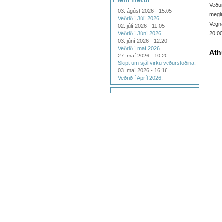
Fleiri fréttir
Veður
03. ágúst 2026 - 15:05
megin
Veðrið í Júlí 2026.
Vegna
02. júlí 2026 - 11:05
Veðrið í Júní 2026.
20:00
03. júní 2026 - 12:20
Veðrið í maí 2026.
Ath
27. maí 2026 - 10:20
Skipt um sjálfvirku veðurstöðina.
03. maí 2026 - 16:16
Veðrið í Apríl 2026.