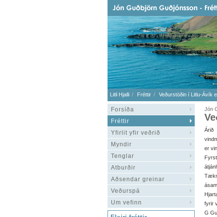
Litli Hjalli
Fréttir
Veðurstöðin í Litlu-Ávík e
Forsíða
Jón G
Ve
Fréttir
Árið
Yfirlit yfir veðrið
vindm
Myndir
er vi
Tenglar
Fyrs
átján
Atburðir
Tækn
Aðsendar greinar
ásam
Veðurspá
Hjart
Um vefinn
fyrir
G Guð