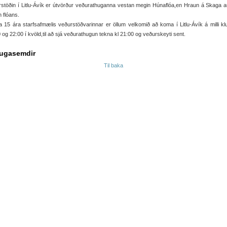
stöðin í Litlu-Ávík er útvörður veðurathuganna vestan megin Húnaflóa,en Hraun á Skaga 
 flóans.
 15 ára starfsafmælis veðurstöðvarinnar er öllum velkomið að koma í Litlu-Ávík á milli k
 og 22:00 í kvöld,til að sjá veðurathugun tekna kl 21:00 og veðurskeyti sent.
ugasemdir
Til baka