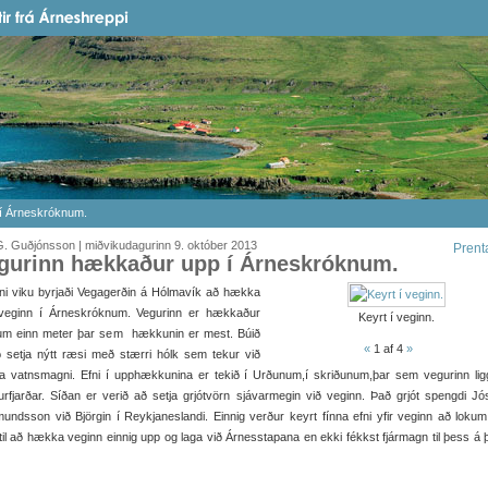
í Árneskróknum.
. Guðjónsson | miðvikudagurinn 9. október 2013
Prent
gurinn hækkaður upp í Árneskróknum.
inni viku byrjaði Vegagerðin á Hólmavík að hækka
veginn í Árneskróknum. Vegurinn er hækkaður
Keyrt í veginn.
um einn meter þar sem hækkunin er mest. Búið
«
1
af 4
»
 setja nýtt ræsi með stærri hólk sem tekur við
a vatnsmagni. Efni í upphækkunina er tekið í Urðunum,í skriðunum,þar sem vegurinn liggu
rfjarðar. Síðan er verið að setja grjótvörn sjávarmegin við veginn. Það grjót spengdi Jó
ndsson við Björgin í Reykjaneslandi. Einnig verður keyrt fínna efni yfir veginn að loku
til að hækka veginn einnig upp og laga við Árnesstapana en ekki fékkst fjármagn til þess á