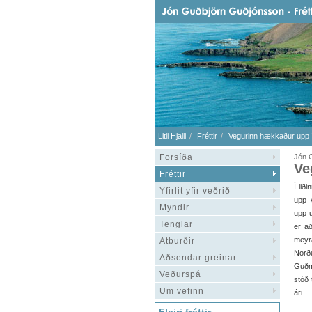
Litli Hjalli
Fréttir
Vegurinn hækkaður upp 
Forsíða
Jón G
Ve
Fréttir
Í lið
Yfirlit yfir veðrið
upp 
Myndir
upp 
Tenglar
er að
meyr
Atburðir
Norðu
Aðsendar greinar
Guðmu
Veðurspá
stóð 
Um vefinn
ári.