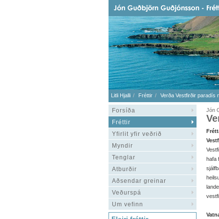
Litli Hjalli
Fréttir
Verða Vestfirðir paradís 
Forsíða
Jón 
Ve
Fréttir
Frét
Yfirlit yfir veðrið
Vestf
Myndir
Vestf
Tenglar
hafa 
sjál
Atburðir
heil
Aðsendar greinar
land
Veðurspá
vestf
Um vefinn
Vatn