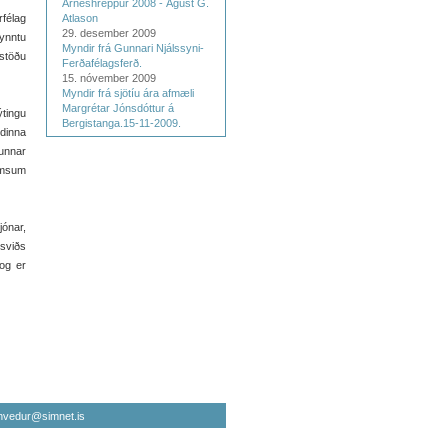
Árneshreppur 2008 - Ágúst G.
rfélag
Atlason
29. desember 2009
kynntu
Myndir frá Gunnari Njálssyni-
stöðu
Ferðafélagsferð.
15. nóvember 2009
Myndir frá sjötíu ára afmæli
Margrétar Jónsdóttur á
tingu
Bergistanga.15-11-2009.
dinna
unnar
ýmsum
jónar,
rsviðs
og er
nvedur@simnet.is