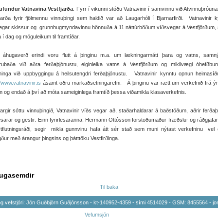
ufundur Vatnavina Vestfjarða
. Fyrr í vikunni stóðu Vatnavinir í samvinnu við Atvinnuþróuna
jarða fyrir fjölmennu vinnuþingi sem haldið var að Laugarhóli í Bjarnarfirði. Vatnavinir 
legar skissur og grunnhugmyndavinnu hönnuða á 11 náttúrböðum víðsvegar á Vestfjörðum, 
a í dag og möguleikum til framtíðar.
 áhugaverð erindi voru flutt á þinginu m.a. um lækningarmátt þara og vatns, samný
úrubaða við aðra ferðaþjónustu, eiginleika vatns á Vestfjörðum og mikilvægi óhefðbun
inga við uppbyggingu á heilsutengdri ferðaþjónustu. Vatnavinir kynntu opnun heimasíð
//www.vatnavinir.is
ásamt öðru markaðsetningarefni. Á þinginu var rætt um verkefnið frá 
m og endað á því að móta sameiginlega framtíð þessa viðamikla klasaverkefnis.
argir sóttu vinnuþingið, Vatnavinir víðs vegar að, staðarhaldarar á baðstöðum, aðrir ferðaþ
lesarar og gestir. Einn fyrirlesaranna, Hermann Ottósson forstöðumaður fræðslu- og ráðgjafa
Útflutningsráði, segir mikla gunnvinu hafa átt sér stað sem muni nýtast verkefninu vel 
ur með árangur þingsins og þátttöku Vestfirðinga.
ugasemdir
Til baka
 vefstjóri: Jón Guðbjörn Guðjónsson - kt-140952-4359 - sími 4514029 - GSM: 8455564 -
jo
Vefumsjón