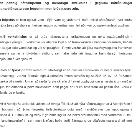
lifa þannig náttúruperlur og menningu svæðisins í gegnum náttúrulauga
íðunarþjónustu sem hópurinn mun þróa næstu árin.
 hópsins
er heitt og kalt vatn. Sjór, vatn og jarðvarmi hafa mikið aðdráttarafl fyrir fer
jóta þess að slaka á í heitum laugum og ferðast um í leit að nýrri og ógleymanlegri upplifun
mið verkefnisins
er að þróa náttúruvæna ferðaþjónustu og gera náttúruauðlindir 
irðinga sýnilegri. Í verkefninu er áhersla lögð á að framkvæmdir í kringum heilsulindir, baðst
úrulaugar séu vandaðar og vel skipulagðar. Reynt verður að ljúka nauðsynlegustu framkv
r næsta sumar á útvöldum stöðum, sem allar falla að langtíma framtíðarsýn heilsuten
þjónustu á Vestfjörðum.
efnið er fjórskipt eftir svæðum
. Mikilvægt er að hlúa að séreinkennum hvers svæðis fyrir 
aðsetningu verður áhersla lögð á sérstöðu hvers svæðis og stuðlað að því að ferðamenn 
ækja öll svæðin. Um er að ræða fyrstu skrefin til frekari uppbyggingar á næstu árum með á
lgun ferðamanna á þeim baðstöðum sem þegar eru til en hafa fram að þessu lítið verið k
lands og erlendis.
vinir Vestfjarða ætla ekki aðeins að hvetja fólk til að að nýta náttúrulaugarnar á Vestfjörðum 
r hópurinn að þróa hágæða heilsuferðaþjónustu með framtíðarsýn um uppbygging s
ulinda á 1-2 stöðum og verður grunnur lagður að þeirri þróunarvinnu með verkefninu. Um
 langtímaverkefni sem mun krefjast þolinmæði, fjármagns og viljafestu margra til að ver
eika.