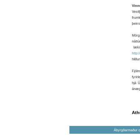
Vinn
Vestf
frum
þeirr
Mörg
nátt
lækn
http:
hliðu
Fjölm
fyrir
hjá 
ánægð
Ath
Ábyrgðarmaður og