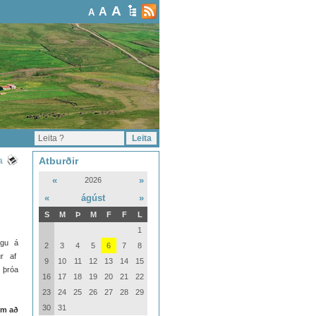
A
A
A
Atburðir
a
«
»
2026
«
ágúst
»
S
M
Þ
M
F
F
L
1
ngu á
2
3
4
5
6
7
8
ur af
9
10
11
12
13
14
15
 þróa
16
17
18
19
20
21
22
23
24
25
26
27
28
29
30
31
um að