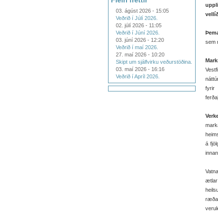
Fleiri fréttir
upp
03. ágúst 2026 - 15:05
vell
Veðrið í Júlí 2026.
02. júlí 2026 - 11:05
Veðrið í Júní 2026.
Þema
03. júní 2026 - 12:20
sem n
Veðrið í maí 2026.
27. maí 2026 - 10:20
Mark
Skipt um sjálfvirku veðurstöðina.
03. maí 2026 - 16:16
Vestf
Veðrið í Apríl 2026.
nátt
fyri
ferða
Verk
mark
heims
á fjö
innan
Vatna
ætla
heils
ræða
verul