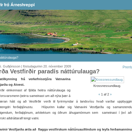
náttúrulauga?
G. Guðjónsson | föstudagurinn 20. nóvember 2009
Prent
rða Vestfirðir paradís náttúrulauga?
tatilkynning frá verkefnisstjóra Vatnavina
jarða og Atvest.
Krossnessundlaug.
irðir einkennast af fjölda heitra náttúrulauga og
«
1
af 2
»
forsvarsmenn þeirra sameinast um að nýta þær á
fbæran hátt og að Vestfirðir verði til fyrirmyndar á landsvísu hvað varðar uppbyggi
sutengdri ferðaþjónustu. Hópurinn kallar sig Vatnavini Vestfjarða og samanstend
eigendum, ferðaþjónum, arkitektum og öðrum áhugamönnum sem sameinast í því að
irskt aðdráttarafl tengt vatni.
avinir Vestfjarða ætla að flagga vestfirskum náttúruauðlindum og leyfa ferðamannin