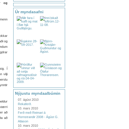
r og
Úr myndasafni
ðamenn
.
okkar
aði og
æmdum
gdrar
sig. Í
vilji
herslu
ynntir
Nýjustu myndaalbúmin
07. ágúst 2010
heldur
Rekaferð.
tærri
10. mars 2010
 er að
Ferð með Reimari á
Hornstrandir 2008 - Ágúst G.
ða að
Atlason
10. mars 2010