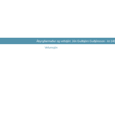
Ábyrgðarmaður og vefstjóri: Jón Guðbjörn Guðjónsson - kt-1
Vefumsjón