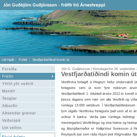
Litli Hjalli
Fréttir
Vestfjarðatíðindi komin út.
Forsíða
Jón G. Guðjónsson | föstudagurinn 28. september
Vestfjarðatíðindi komin út
Fréttir
Vestfirska forlagið á Þingeyri hefur endurvakið 
Yfirlit yfir veðrið
forlagsins sem út kom fyrir nokkrum árum
Myndir
Vestfjarðatíðindi. 1. tölublað ársins 2012 er komið út
Tenglar
þessa dagana sem nær um alla Vestfirði og víðar
rúmlega 13.000 eintökum. Í Vestfjarðatíðindunum 
Atburðir
fyrir útgáfu Vestfirska forlagsins það sem af er 
Aðsendar greinar
orðnar 9 bækur. Verða þær rúmlega helmingi fle
Veðurspá
menningarbrú Vestfirðinga og vina heima og heiman- 1
Um vefinn
og ábyrgðarmaður er Hallgrímur Sveinsson á Þing
Reykjavík þar sem ráða ríkjum þeir Rögnvaldur Bja