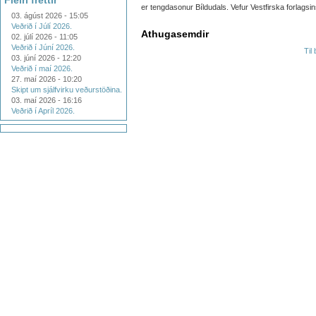
Fleiri fréttir
er tengdasonur Bíldudals. Vefur Vestfirska forlagsi
03. ágúst 2026 - 15:05
Veðrið í Júlí 2026.
Athugasemdir
02. júlí 2026 - 11:05
Veðrið í Júní 2026.
Til
03. júní 2026 - 12:20
Veðrið í maí 2026.
27. maí 2026 - 10:20
Skipt um sjálfvirku veðurstöðina.
03. maí 2026 - 16:16
Veðrið í Apríl 2026.