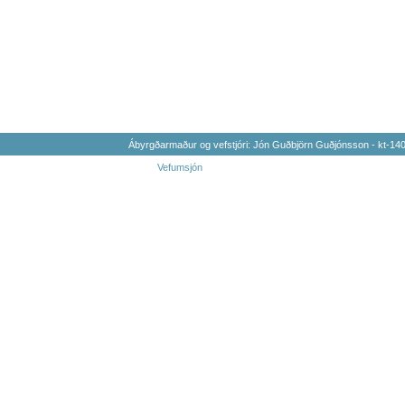
Ábyrgðarmaður og vefstjóri: Jón Guðbjörn Guðjónsson - kt-1
Vefumsjón