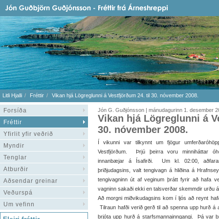
Litli Hjalli
Fréttir
Vikan hjá Lögreglunni á Vestfjörðum 24. til 30. nóvember 2008.
Forsíða
Jón G. Guðjónsson | mánudagurinn 1. desember 2
Vikan hjá Lögreglunni á Ve
Fréttir
30. nóvember 2008.
Yfirlit yfir veðrið
Í vikunni var tilkynnt um fjögur umferðaróhö
Myndir
Vestfjörðum. Þrjú þeirra voru minniháttar ó
Tenglar
innanbæjar á Ísafirði. Um kl. 02:00, aðfara
Atburðir
þriðjudagsins, valt tengivagn á hliðina á Hrafns
tengivagninn út af veginum þrátt fyrir að hafa 
Aðsendar greinar
vagninn sakaði ekki en talsverðar skemmdir urðu
Veðurspá
Að morgni miðvikudagsins kom í ljós að reynt hafði
Um vefinn
Tilraun hafði verið gerð til að spenna upp hurð á 
brjóta upp hurð á starfsmannainngangi. Þá var br