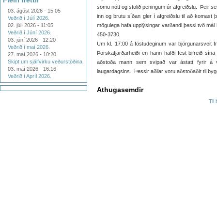
Fleiri fréttir
sömu nótt og stolið peningum úr afgreiðslu. Þeir se
03. ágúst 2026 - 15:05
inn og brutu síðan gler í afgreiðslu til að komas
Veðrið í Júlí 2026.
02. júlí 2026 - 11:05
mögulega hafa upplýsingar varðandi þessi tvö mál b
Veðrið í Júní 2026.
450-3730.
03. júní 2026 - 12:20
Um kl. 17:00 á föstudeginum var björgunarsveit f
Veðrið í maí 2026.
Þorskafjarðarheiði en hann hafði fest bifreið sína
27. maí 2026 - 10:20
Skipt um sjálfvirku veðurstöðina.
aðstoða mann sem svipað var ástatt fyrir á ve
03. maí 2026 - 16:16
laugardagsins. Þessir aðilar voru aðstoðaðir til byg
Veðrið í Apríl 2026.
Athugasemdir
Til