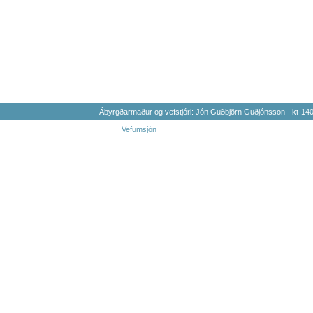
Ábyrgðarmaður og vefstjóri: Jón Guðbjörn Guðjónsson - kt-1
Vefumsjón