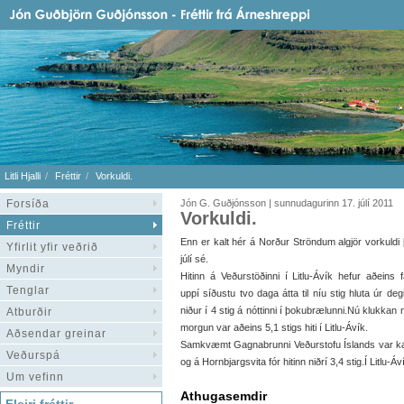
Litli Hjalli
Fréttir
Vorkuldi.
Forsíða
Jón G. Guðjónsson | sunnudagurinn 17. júlí 2011
Vorkuldi.
Fréttir
Enn er kalt hér á Norður Ströndum algjör vorkuldi 
Yfirlit yfir veðrið
júlí sé.
Myndir
Hitinn á Veðurstöðinni í Litlu-Ávík hefur aðeins f
Tenglar
uppí síðustu tvo daga átta til níu stig hluta úr deg
niður í 4 stig á nóttinni í þokubrælunni.Nú klukkan n
Atburðir
morgun var aðeins 5,1 stigs hiti í Litlu-Ávík.
Aðsendar greinar
Samkvæmt Gagnabrunni Veðurstofu Íslands var kalda
Veðurspá
og á Hornbjargsvita fór hitinn niðrí 3,4 stig.Í Litlu-Á
Um vefinn
Athugasemdir