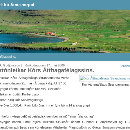
afélagssins.
. Guðjónsson | miðvikudagurinn 17. maí 2006
Prent
rtónleikar Kórs Átthagafélagssins.
ónleikar Kórs Átthagafélags Strandamanna verða
ir sunnudaginn 21. maí í Árbæjarkirkju kl. 17:00
Kór Átthagafélags Strandamanna.
yngur kórinn undir stjórn Krisztinu Szklenár
leikari er Judith Þorbergsson.
kór: Kirkjukór Kópavogskirkju
erð er 1.800,-kr. Fyrir fullorðna, frítt er fyrir börn 14 ára og yngri.
n hefur nýlega gefið út geisladisk sem ber nafnið "Ymur Íslands lag"
syngur kórinn undir stjórn Kriztinu Szklenár ásamt Gunnari Guðbjörnssyni og Gu
rsdóttur auk þess sem kórfélagarnir Aðalheiður Magnúsdóttir og Grétar Jónsson syngja ei