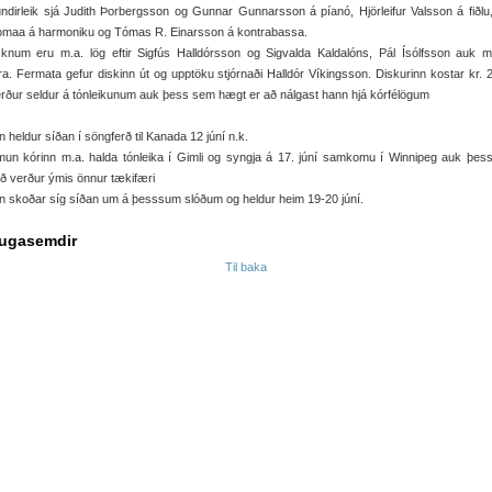
dirleik sjá Judith Þorbergsson og Gunnar Gunnarsson á píanó, Hjörleifur Valsson á fiðlu
omaa á harmoniku og Tómas R. Einarsson á kontrabassa.
sknum eru m.a. lög eftir Sigfús Halldórsson og Sigvalda Kaldalóns, Pál Ísólfsson auk m
a. Fermata gefur diskinn út og upptöku stjórnaði Halldór Víkingsson. Diskurinn kostar kr. 
rður seldur á tónleikunum auk þess sem hægt er að nálgast hann hjá kórfélögum
n heldur síðan í söngferð til Kanada 12 júní n.k.
mun kórinn m.a. halda tónleika í Gimli og syngja á 17. júní samkomu í Winnipeg auk þes
ð verður ýmis önnur tækifæri
n skoðar síg síðan um á þesssum slóðum og heldur heim 19-20 júní.
ugasemdir
Til baka