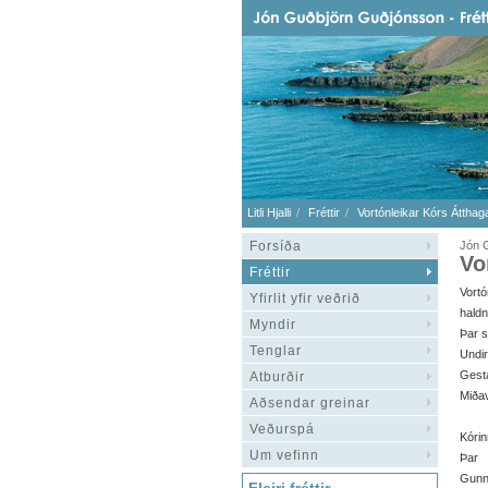
Litli Hjalli
Fréttir
Vortónleikar Kórs Átthag
Forsíða
Jón G
Vo
Fréttir
Vort
Yfirlit yfir veðrið
haldn
Myndir
Þar s
Tenglar
Undir
Gesta
Atburðir
Miðav
Aðsendar greinar
Veðurspá
Kórin
Um vefinn
Þar 
Gunna