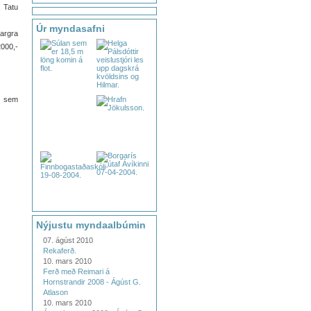
, Tatu
Úr myndasafni
argra
2000,-
s sem
Nýjustu myndaalbúmin
07. ágúst 2010
Rekaferð.
10. mars 2010
Ferð með Reimari á
Hornstrandir 2008 - Ágúst G.
Atlason
10. mars 2010