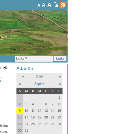
A
A
A
Atburðir
a
«
»
2026
«
ágúst
»
S
M
Þ
M
F
F
L
1
2
3
4
5
6
7
8
9
10
11
12
13
14
15
16
17
18
19
20
21
22
23
24
25
26
27
28
29
ðrúnu
30
31
nsöng.