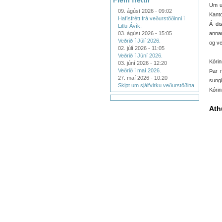
Fleiri fréttir
Um un
09. ágúst 2026 - 09:02
Kant
Hafísfrétt frá veðurstöðinni í
Á di
Litlu-Ávík.
03. ágúst 2026 - 15:05
annar
Veðrið í Júlí 2026.
og ve
02. júlí 2026 - 11:05
Veðrið í Júní 2026.
Kórin
03. júní 2026 - 12:20
Veðrið í maí 2026.
Þar 
27. maí 2026 - 10:20
sungi
Skipt um sjálfvirku veðurstöðina.
Kórin
Ath