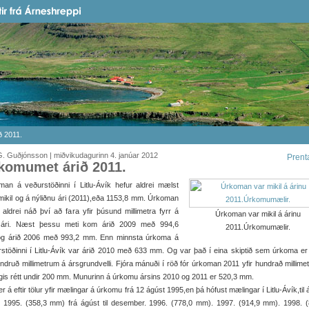
 2011.
. Guðjónsson | miðvikudagurinn 4. janúar 2012
Prent
komumet árið 2011.
an á veðurstöðinni í Litlu-Ávík hefur aldrei mælst
mikil og á nýliðnu ári (2011),eða 1153,8 mm. Úrkoman
 aldrei náð því að fara yfir þúsund millimetra fyrr á
Úrkoman var mikil á árinu
 ári. Næst þessu meti kom árið 2009 með 994,6
2011.Úrkomumælir.
g árið 2006 með 993,2 mm. Enn minnsta úrkoma á
stöðinni í Litlu-Ávík var árið 2010 með 633 mm. Og var það í eina skiptið sem úrkoma er
ndruð millimetrum á ársgrundvelli. Fjóra mánuði í röð fór úrkoman 2011 yfir hundrað millime
gis rétt undir 200 mm. Munurinn á úrkomu ársins 2010 og 2011 er 520,3 mm.
er á eftir tölur yfir mælingar á úrkomu frá 12 ágúst 1995,en þá hófust mælingar í Litlu-Ávík,til 
: 1995. (358,3 mm) frá ágúst til desember. 1996. (778,0 mm). 1997. (914,9 mm). 1998. (