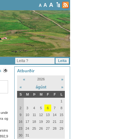
A
A
A
Atburðir
a
«
»
2026
«
ágúst
»
S
M
Þ
M
F
F
L
1
2
3
4
5
6
7
8
 undir
9
10
11
12
13
14
15
tra og
16
17
18
19
20
21
22
23
24
25
26
27
28
29
ársins
30
31
892,9