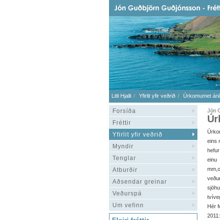
Litli Hjalli
Yfirlit yfir veðrið
Úrkomumet árið
Forsíða
Jón G
Úr
Fréttir
Úrkom
Yfirlit yfir veðrið
eins 
Myndir
hefur
Tenglar
einu
mm,o
Atburðir
veður
Aðsendar greinar
sjöhu
Veðurspá
tvíve
Um vefinn
Hér f
2011