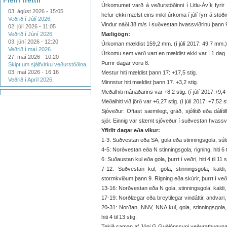
Fleiri fréttir
Úrkomumet varð á veðurstöðinni í Litlu-Ávík fyr
03. ágúst 2026 - 15:05
hefur ekki mælst eins mikil úrkoma í júlí fyrr á stöði
Veðrið í Júlí 2026.
Vindur náði 38 m/s í suðvestan hvassviðrinu þann 
02. júlí 2026 - 11:05
Veðrið í Júní 2026.
Mæligögn:
03. júní 2026 - 12:20
Úrkoman mældist 159,2 mm. (í júlí 2017: 49,7 mm.)
Veðrið í maí 2026.
Úrkomu sem varð vart en mældist ekki var í 1 dag.
27. maí 2026 - 10:20
Þurrir dagar voru 8.
Skipt um sjálfvirku veðurstöðina.
03. maí 2026 - 16:16
Mestur hiti mældist þann 17: +17,5 stig.
Veðrið í Apríl 2026.
Minnstur hiti mældist þann 17. +3,2 stig.
Meðalhiti mánaðarins var +8,2 stig. (í júlí 2017:+9,4 
Meðalhiti við jörð var +6,27 stig. (í júlí 2017: +7,52 st
Sjóveður: Oftast sæmilegt, gráð, sjólítið eða dálít
sjór. Einnig var slæmt sjóveður í suðvestan hvassvi
Yfirlit dagar eða vikur:
1-3: Suðvestan eða SA, gola eða stinningsgola, súld, sk
4-5: Norðvestan eða N stinningsgola, rigning, hiti 6 ti
6: Suðaustan kul eða gola, þurrt í veðri, hiti 4 til 11 s
7-12: Suðvestan kul, gola, stinningsgola, kaldi
stormkviðum þann 9. Rigning eða skúrir, þurrt í veðri 
13-16: Norðvestan eða N gola, stinningsgola, kaldi, rig
17-19: Norðlægar eða breytilegar vindáttir, andvari, kul
20-31: Norðan, NNV, NNA kul, gola, stinningsgola, e
hiti 4 til 13 stig.
Tekið saman af Jóni G Guðjónssyni veðurathugunarm