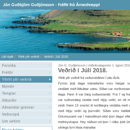
Litli Hjalli
Yfirlit yfir veðrið
Veðrið í Júlí 2018.
Forsíða
Jón G. Guðjónsson | miðvikudagurinn 1. ágúst 201
Veðrið í Júlí 2018.
Fréttir
Yfirlit yfir veðrið frá veðurstöðinni í Litlu-Ávík.
Yfirlit yfir veðrið
Fyrstu þrjá daga mánaðarins voru hægar s
Myndir
vindáttir með lítilsáttar vætu. Síðan var norðvestaná
Tenglar
daga. Þann 6 var hæg suðaustanátt. Frá 7 og fra
var suðvestlæg vindátt með hlýju veðri, en oft
Atburðir
vindi. Þann 13 snerist til norðlægra vindátta með væ
Aðsendar greinar
með hlýju veðri og þurrviðri. Síðan voru hafá
Veðurspá
Úrkomusamt var í mánuðinum ekki þurr dagur eftir 
Um vefinn
metheyskapur. Hey náðust vel þurr í rúllur, þótt ú
sérlega fyrri hluta mánaðar.