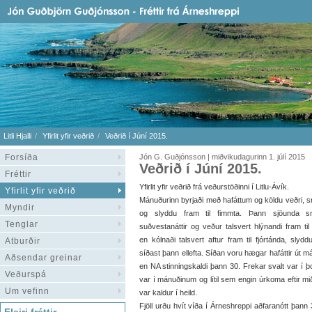
Litli Hjalli
Yfirlit yfir veðrið
Veðrið í Júní 2015.
Forsíða
Jón G. Guðjónsson | miðvikudagurinn 1. júlí 2015
Veðrið í Júní 2015.
Fréttir
Yfirlit yfir veðrið frá veðurstöðinni í Litlu-Ávík.
Yfirlit yfir veðrið
Mánuðurinn byrjaði með hafáttum og köldu veðri, s
Myndir
og slyddu fram til fimmta. Þann sjöunda sn
Tenglar
suðvestanáttir og veður talsvert hlýnandi fram til
en kólnaði talsvert aftur fram til fjórtánda, slydd
Atburðir
síðast þann ellefta. Síðan voru hægar hafáttir út m
Aðsendar greinar
en NA stinningskaldi þann 30. Frekar svalt var í þo
Veðurspá
var í mánuðinum og lítil sem engin úrkoma eftir mi
Um vefinn
var kaldur í heild.
Fjöll urðu hvít víða í Árneshreppi aðfaranótt þann