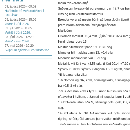
Fleiri fréttir
moka talsverðan snjó.
09. ágúst 2026 - 09:02
Suðvestan hvassviðri og stormur var frá 7 og fra
Hafísfrétt frá veðurstöðinni í
eins og hinn versti hauststormur.
Litlu-Ávík.
03. ágúst 2026 - 15:05
Bændur voru að mestu búnir að bera tilbúin áburð á
Veðrið í Júlí 2026.
þrem vikum seinni enn í venjulegu árferði.
02. júlí 2026 - 11:05
Mæligögn:
Veðrið í Júní 2026.
Úrkoman mældist 15,4 mm. (í júní 2014: 32,4 mm.
03. júní 2026 - 12:20
Veðrið í maí 2026.
Þurrir dagar voru 15.
27. maí 2026 - 10:20
Mestur hiti mældist þann 19: +13,0 stig.
Skipt um sjálfvirku veðurstöðina.
Minnstur hiti mældist þann 13: +0,4 stig.
Meðalhiti mánaðarins var +5,9 stig.
Meðalhiti við jörð var +3,58 stig. (í júní 2014: +7,10 s
Sjóveður:Slæmt sjóveður dagana 1-2-3 og 30, anna
Yfirlit dagar eða vikur:
1-6:Norðan og NA, kaldi, stinningskaldi, stinningsgol
frá +0,5 til +6 stig.
7-9:Suðvestan kaldi í fyrstu síðan hvassviðri eða
ofsaveður í kviðum, síðan stinningsgola, þurrt í veðri 
10-13:Norðaustan eða N, stinningsgola, gola, kul, rig
stig.
14-30:Hafáttir ,N, NV, NA andvari, kul, gola, stinnin
rigning, skúrir,súld, annars þurrt veður, mikið um þoku
Tekið saman af Jóni G Guðjónssyni veðurathugunarm