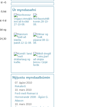
til +5
Úr myndasafni
9,hiti
 4 til
úld og
,24,30
Nýjustu myndaalbúmin
07. ágúst 2010
Rekaferð.
10. mars 2010
Ferð með Reimari á
Hornstrandir 2008 - Ágúst G.
Atlason
10. mars 2010