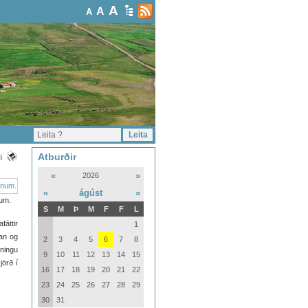
A
A
A
Atburðir
a
«
»
2026
«
ágúst
»
num.
S
M
Þ
M
F
F
L
fáttir
1
ðan og
2
3
4
5
6
7
8
gningu
9
10
11
12
13
14
15
jörð í
16
17
18
19
20
21
22
23
24
25
26
27
28
29
30
31