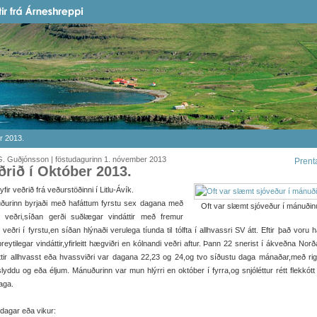
r 2013.
G. Guðjónsson | föstudagurinn 1. nóvember 2013
Prent
ðrið í Október 2013.
t yfir veðrið frá veðurstöðinni í Litlu-Ávík.
ðurinn byrjaði með hafáttum fyrstu sex dagana með
Oft var slæmt sjóveður í mánuði
u veðri,síðan gerði suðlægar vindáttir með fremur
 veðri í fyrstu,en síðan hlýnaði verulega tíunda til tólfta í allhvassri SV átt. Eftir það voru ha
reytilegar vindáttir,yfirleitt hægviðri en kólnandi veðri aftur. Þann 22 snerist í ákveðna Nor
tir allhvasst eða hvassviðri var dagana 22,23 og 24,og tvo síðustu daga mánaðar,með ri
lyddu og eða éljum. Mánuðurinn var mun hlýrri en október í fyrra,og snjóléttur rétt flekkótt 
aga.
it dagar eða vikur: