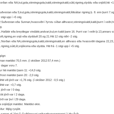
orðan eða NA,kul,gola,stinningsgola,kaldi,stinningskaldi,súld,rigning,slyddu eða snjóél,hiti +1 
uðvestan eða S,kul,gola,stinningsgola,kaldi,stinningskaldi,lítilsáttar rigning þ. 8. enn þurrt 7.og 
 stigi upp í +5 stig.
:Suðvestan eða Sunnan,hvassviðri í fyrstu síðan allhvasst,stinningskaldi,kaldi,þurrt í veðri,hiti
ig.
:Hafáttir eða breytilegar vindáttir,andvari,kul,en kaldi þann 16. Þurrt var í veðri þ.13,annars s
oft,rigning,en snjó eða slydduél 20.og 21.Hiti 12 stig niðri -2 stig.
:Norðan eða NA,stinningsgola,kaldi,stinningskaldi,en allhvass eða hvassviðri dagana 22,23
.rigning,súld,él,snjókoma eða slydda. Hiti frá -1 stigi upp í +5 stig.
gögn:
man mældist 70,5 mm. (í október 2012:57,4 mm.)
r dagar voru 7.
r hiti mældist þann 11: +14,0 stig.
frost mældist þann 20: -2,0 stig.
hiti við jörð var +1,76 stig. (í október 2012: -0,5 stig.)
hiti var: +3,7 stig.
t jörð var í 0 dag.
ótt jörð var í 2 daga.
örð var því í 29 daga.
 snjódýpt mældist. Mældist ekki.
ður: Mjög rysjótt.
 saman af Jóni G Guðjónssyni veðurathugunarmanni í Litlu-Ávík.