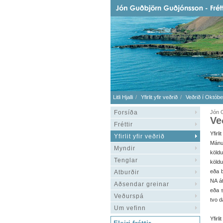
Litli Hjalli
Yfirlit yfir veðrið
Veðrið í Októbe
Forsíða
Jón 
Ve
Fréttir
Yfirli
Yfirlit yfir veðrið
Mánu
Myndir
köld
Tenglar
köldu
eða b
Atburðir
NA át
Aðsendar greinar
eða s
Veðurspá
tvo d
Um vefinn
Yfirl