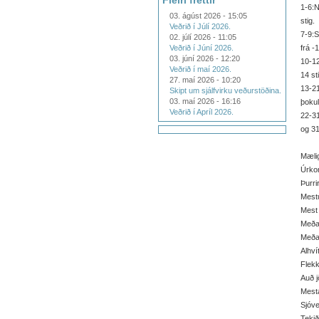
Fleiri fréttir
1-6:N
03. ágúst 2026 - 15:05
stig.
Veðrið í Júlí 2026.
7-9:S
02. júlí 2026 - 11:05
Veðrið í Júní 2026.
frá -1
03. júní 2026 - 12:20
10-12
Veðrið í maí 2026.
14 st
27. maí 2026 - 10:20
13-21
Skipt um sjálfvirku veðurstöðina.
03. maí 2026 - 16:16
þokul
Veðrið í Apríl 2026.
22-31
og 31
Mæli
Úrko
Þurri
Mestu
Mest 
Meðal
Meðal
Alhví
Flekk
Auð j
Mesta
Sjóve
Tekið