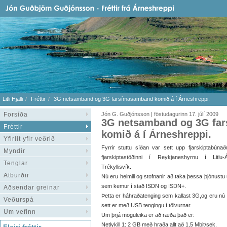
Litli Hjalli
Fréttir
3G netsamband og 3G farsímasamband komið á í Árneshreppi.
Forsíða
Jón G. Guðjónsson | föstudagurinn 17. júlí 2009
3G netsamband og 3G fa
Fréttir
komið á í Árneshreppi.
Yfirlit yfir veðrið
Fyrrir stuttu síðan var sett upp fjarskiptabúnað
Myndir
fjarskiptastöðinni í Reykjaneshyrnu í Litlu-
Tenglar
Trékyllisvík.
Atburðir
Nú eru heimili og stofnanir að taka þessa þjónustu
sem kemur í stað ISDN og ISDN+.
Aðsendar greinar
Þetta er háhraðatenging sem kallast 3G,og eru nú he
Veðurspá
sett er með USB tengingu í tölvurnar.
Um vefinn
Um þrjá möguleika er að ræða það er:
Netlykill 1: 2 GB með hraða allt að 1,5 Mbit/sek.