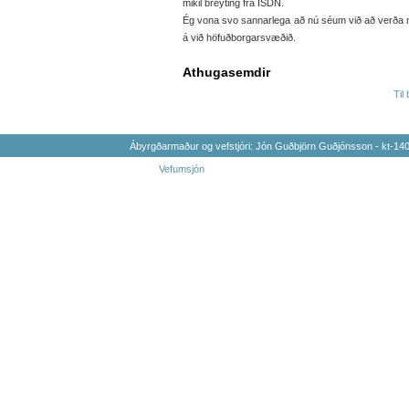
mikil breyting frá ISDN.
Ég vona svo sannarlega að nú séum við að verða m
á við höfuðborgarsvæðið.
Athugasemdir
Til
Ábyrgðarmaður og vefstjóri: Jón Guðbjörn Guðjónsson - kt-1
Vefumsjón