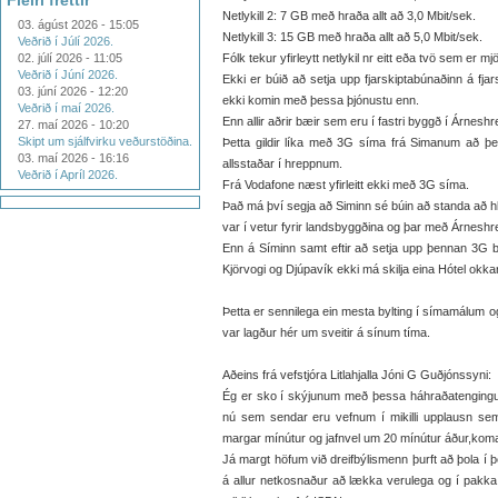
Fleiri fréttir
Netlykill 2: 7 GB með hraða allt að 3,0 Mbit/sek.
03. ágúst 2026 - 15:05
Netlykill 3: 15 GB með hraða allt að 5,0 Mbit/sek.
Veðrið í Júlí 2026.
02. júlí 2026 - 11:05
Fólk tekur yfirleytt netlykil nr eitt eða tvö sem er mj
Veðrið í Júní 2026.
Ekki er búið að setja upp fjarskiptabúnaðinn á fja
03. júní 2026 - 12:20
ekki komin með þessa þjónustu enn.
Veðrið í maí 2026.
Enn allir aðrir bæir sem eru í fastri byggð í Árnes
27. maí 2026 - 10:20
Skipt um sjálfvirku veðurstöðina.
Þetta gildir líka með 3G síma frá Simanum að 
03. maí 2026 - 16:16
allsstaðar í hreppnum.
Veðrið í Apríl 2026.
Frá Vodafone næst yfirleitt ekki með 3G síma.
Það má því segja að Siminn sé búin að standa að hl
var í vetur fyrir landsbyggðina og þar með Árnesh
Enn á Síminn samt eftir að setja upp þennan 3G b
Kjörvogi og Djúpavík ekki má skilja eina Hótel okkar 
Þetta er sennilega ein mesta bylting í símamálum o
var lagður hér um sveitir á sínum tíma.
Aðeins frá vefstjóra Litlahjalla Jóni G Guðjónssyni:
Ég er sko í skýjunum með þessa háhraðatengingu
nú sem sendar eru vefnum í mikilli upplausn s
margar mínútur og jafnvel um 20 mínútur áður,koma
Já margt höfum við dreifbýlismenn þurft að þola í 
á allur netkosnaður að lækka verulega og í pakka