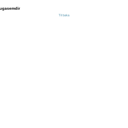
ugasemdir
Til baka