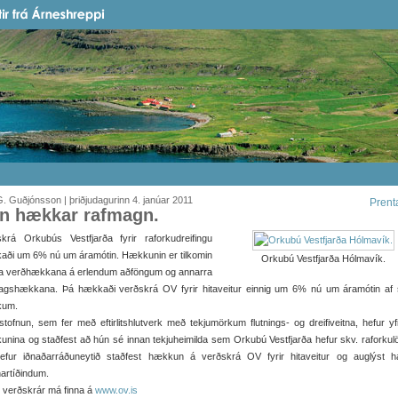
. Guðjónsson | þriðjudagurinn 4. janúar 2011
Prent
n hækkar rafmagn.
skrá Orkubús Vestfjarða fyrir raforkudreifingu
aði um 6% nú um áramótin. Hækkunin er tilkomin
Orkubú Vestfjarða Hólmavík.
a verðhækkana á erlendum aðföngum og annarra
lagshækkana. Þá hækkaði verðskrá OV fyrir hitaveitur einnig um 6% nú um áramótin af
kum.
tofnun, sem fer með eftirlitshlutverk með tekjumörkum flutnings- og dreifiveitna, hefur yfi
nina og staðfest að hún sé innan tekjuheimilda sem Orkubú Vestfjarða hefur skv. raforku
efur iðnaðarráðuneytið staðfest hækkun á verðskrá OV fyrir hitaveitur og auglýst h
nartíðindum.
 verðskrár má finna á
www.ov.is