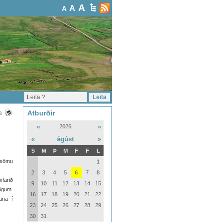
A
A
A
Atburðir
a
«
»
2026
«
ágúst
»
S
M
Þ
M
F
F
L
 sömu
1
2
3
4
5
6
7
8
rfarið
9
10
11
12
13
14
15
lögum.
16
17
18
19
20
21
22
ana í
23
24
25
26
27
28
29
30
31