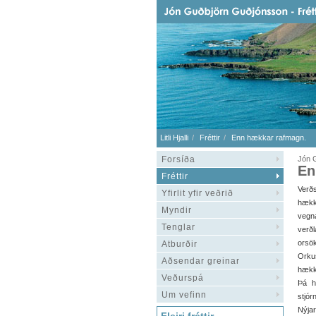
Litli Hjalli
Fréttir
Enn hækkar rafmagn.
Forsíða
Jón G
En
Fréttir
Verð
Yfirlit yfir veðrið
hækk
Myndir
vegn
Tenglar
verð
orsö
Atburðir
Orkus
Aðsendar greinar
hækku
Veðurspá
Þá h
Um vefinn
stjór
Nýjar