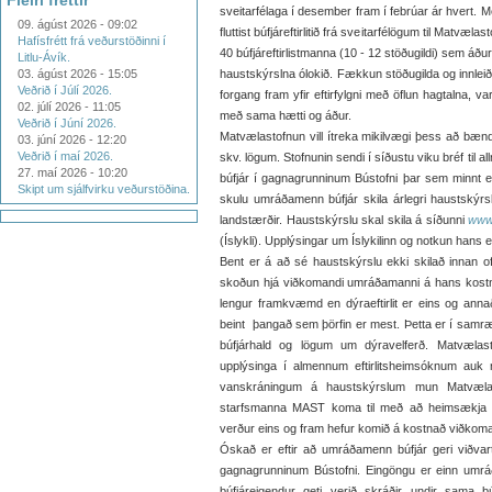
Fleiri fréttir
sveitarfélaga í desember fram í febrúar ár hvert. M
09. ágúst 2026 - 09:02
fluttist búfjáreftirlitið frá sveitarfélögum til Matvæla
Hafísfrétt frá veðurstöðinni í
40 búfjáreftirlistmanna (10 - 12 stöðugildi) sem áður h
Litlu-Ávík.
03. ágúst 2026 - 15:05
haustskýrslna ólokið. Fækkun stöðugilda og innleiðin
Veðrið í Júlí 2026.
forgang fram yfir eftirfylgni með öflun hagtalna, va
02. júlí 2026 - 11:05
með sama hætti og áður.
Veðrið í Júní 2026.
Matvælastofnun vill ítreka mikilvægi þess að bændu
03. júní 2026 - 12:20
Veðrið í maí 2026.
skv. lögum. Stofnunin sendi í síðustu viku bréf til
27. maí 2026 - 10:20
búfjár í gagnagrunninum Bústofni þar sem minnt 
Skipt um sjálfvirku veðurstöðina.
skulu umráðamenn búfjár skila árlegri haustskýrs
landstærðir. Haustskýrslu skal skila á síðunni
www.
(Íslykli). Upplýsingar um Íslykilinn og notkun hans e
Bent er á að sé haustskýrslu ekki skilað innan 
skoðun hjá viðkomandi umráðamanni á hans kostn
lengur framkvæmd en dýraeftirlit er eins og annað 
beint þangað sem þörfin er mest. Þetta er í samr
búfjárhald og lögum um dýravelferð. Matvælasto
upplýsinga í almennum eftirlitsheimsóknum auk r
vanskráningum á haustskýrslum mun Matvælas
starfsmanna MAST koma til með að heimsækja þá
verður eins og fram hefur komið á kostnað viðkoman
Óskað er eftir að umráðamenn búfjár geri viðvart
gagnagrunninum Bústofni. Eingöngu er einn umráð
búfjáreigendur geti verið skráðir undir sama