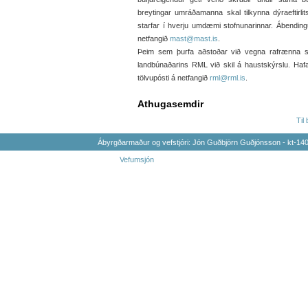
breytingar umráðamanna skal tilkynna dýraeftirlit
starfar í hverju umdæmi stofnunarinnar. Ábendin
netfangið
mast@mast.is
.
Þeim sem þurfa aðstoðar við vegna rafrænna ski
landbúnaðarins RML við skil á haustskýrslu. H
tölvupósti á netfangið
rml@rml.is
.
Athugasemdir
Til
Ábyrgðarmaður og vefstjóri: Jón Guðbjörn Guðjónsson - kt-1
Vefumsjón