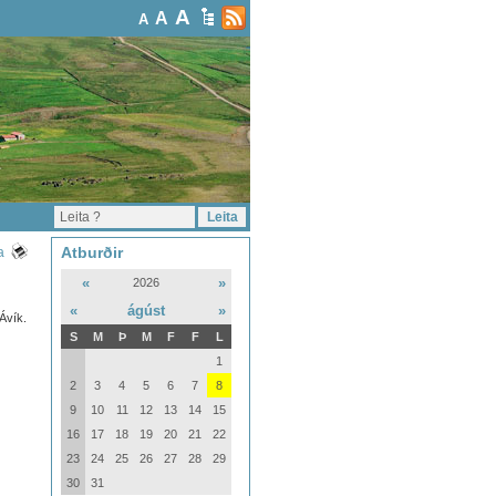
A
A
A
Atburðir
a
«
»
2026
«
ágúst
»
-Ávík.
S
M
Þ
M
F
F
L
1
2
3
4
5
6
7
8
9
10
11
12
13
14
15
16
17
18
19
20
21
22
23
24
25
26
27
28
29
30
31