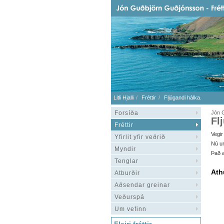
Litli Hjalli
Fréttir
Fljúgandi hálka.
Forsíða
Jón 
Fl
Fréttir
Vegir
Yfirlit yfir veðrið
Nú um
Myndir
Það æ
Tenglar
Ath
Atburðir
Aðsendar greinar
Veðurspá
Um vefinn