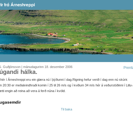
G. Guðjónsson | mánudagurinn 18. desember 2006
Prent
júgandi hálka.
 hér í Árneshreppi eru ein glæra nú í þýðunni í dag.Rigning hefur verið í dag enn nú skúrir.
 20:30 er meðalvindhraði komin í 25 til 26 m/s og í kviðum 34 m/s hér á veðurstöðinni í Litlu
tti engin að reina að vera á ferð núna í kvöld.
ugasemdir
Til baka