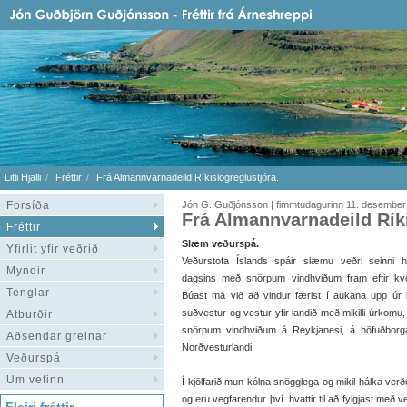
Litli Hjalli
Fréttir
Frá Almannvarnadeild Ríkislögreglustjóra.
Forsíða
Jón G. Guðjónsson | fimmtudagurinn 11. desember
Frá Almannvarnadeild Ríki
Fréttir
Slæm veðurspá.
Yfirlit yfir veðrið
Veðurstofa Íslands spáir slæmu veðri seinni h
Myndir
dagsins með snörpum vindhviðum fram eftir kvö
Tenglar
Búast má við að vindur færist í aukana upp úr 
suðvestur og vestur yfir landið með mikilli úrkomu
Atburðir
snörpum vindhviðum á Reykjanesi, á höfuðborga
Aðsendar greinar
Norðvesturlandi.
Veðurspá
Um vefinn
Í kjölfarið mun kólna snögglega og mikil hálka verð
og eru vegfarendur því hvattir til að fylgjast með v