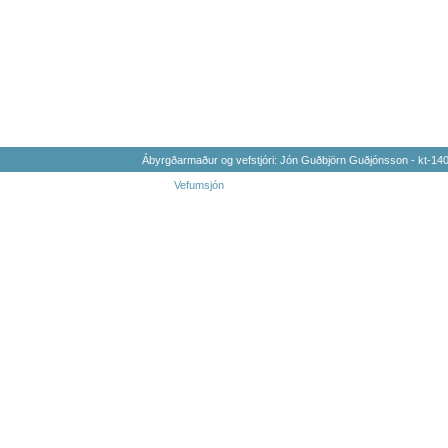
Ábyrgðarmaður og vefstjóri: Jón Guðbjörn Guðjónsson - kt-1
Vefumsjón