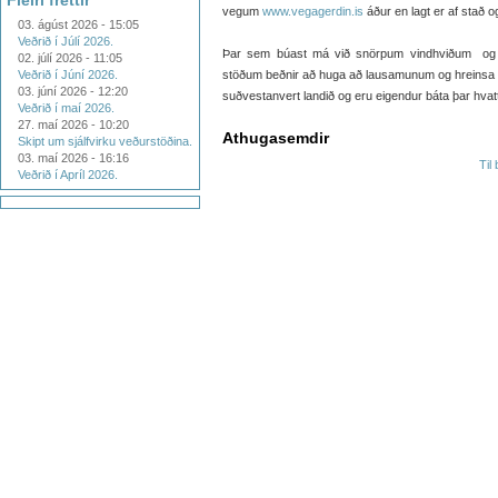
Fleiri fréttir
vegum
www.vegagerdin.is
áður en lagt er af stað o
03. ágúst 2026 - 15:05
Veðrið í Júlí 2026.
Þar sem búast má við snörpum vindhviðum og 
02. júlí 2026 - 11:05
Veðrið í Júní 2026.
stöðum beðnir að huga að lausamunum og hreinsa frá
03. júní 2026 - 12:20
suðvestanvert landið og eru eigendur báta þar hvattir
Veðrið í maí 2026.
27. maí 2026 - 10:20
Athugasemdir
Skipt um sjálfvirku veðurstöðina.
03. maí 2026 - 16:16
Til
Veðrið í Apríl 2026.