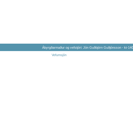
Ábyrgðarmaður og vefstjóri: Jón Guðbjörn Guðjónsson - kt-1
Vefumsjón