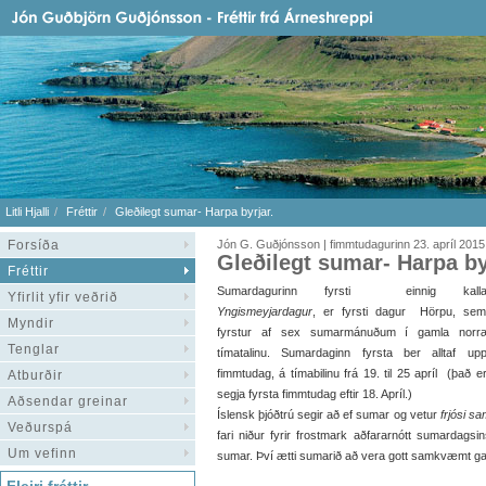
Litli Hjalli
Fréttir
Gleðilegt sumar- Harpa byrjar.
Forsíða
Jón G. Guðjónsson | fimmtudagurinn 23. apríl 2015
Gleðilegt sumar- Harpa by
Fréttir
Sumardagurinn fyrsti einnig kalla
Yfirlit yfir veðrið
Yngismeyjardagur
, er fyrsti dagur Hörpu, sem
Myndir
fyrstur af sex sumarmánuðum í gamla norr
Tenglar
tímatalinu. Sumardaginn fyrsta ber alltaf u
fimmtudag, á tímabilinu frá 19. til 25 apríl (það e
Atburðir
segja fyrsta fimmtudag eftir 18. Apríl.)
Aðsendar greinar
Íslensk þjóðtrú segir að ef sumar og vetur
frjósi s
Veðurspá
fari niður fyrir frostmark aðfararnótt sumardags
Um vefinn
sumar. Því ætti sumarið að vera gott samkvæmt gama