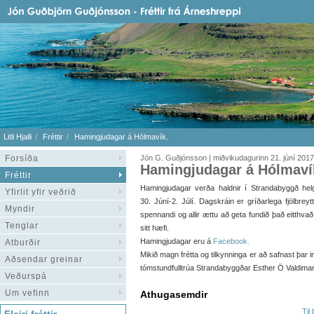
Litli Hjalli
Fréttir
Hamingjudagar á Hólmavík.
Forsíða
Jón G. Guðjónsson | miðvikudagurinn 21. júní 2017
Hamingjudagar á Hólmaví
Fréttir
Hamingjudagar verða haldnir í Strandabyggð hel
Yfirlit yfir veðrið
30. Júní-2. Júlí. Dagskráin er gríðarlega fjölbreyt
Myndir
spennandi og allir ættu að geta fundið það eitthvað
Tenglar
sitt hæfi.
Hamingjudagar eru á
Facebook.
Atburðir
Mikið magn frétta og tilkynninga er að safnast þar
Aðsendar greinar
tómstundfulltrúa Strandabyggðar Esther Ö Valdimars
Veðurspá
Um vefinn
Athugasemdir
Til