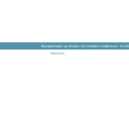
Ábyrgðarmaður og vefstjóri: Jón Guðbjörn Guðjónsson - kt-1
Vefumsjón