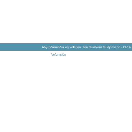
Ábyrgðarmaður og vefstjóri: Jón Guðbjörn Guðjónsson - kt-1
Vefumsjón