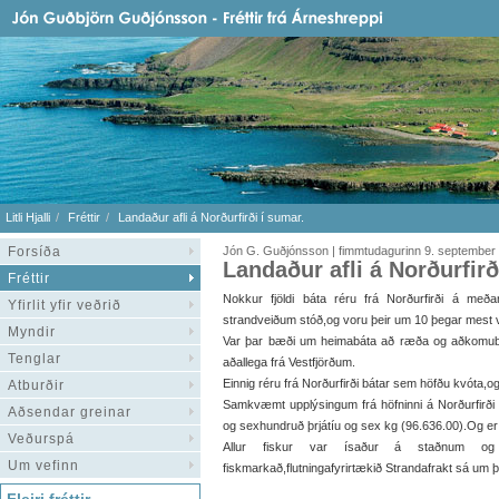
Litli Hjalli
Fréttir
Landaður afli á Norðurfirði í sumar.
Forsíða
Jón G. Guðjónsson | fimmtudagurinn 9. september
Landaður afli á Norðurfirð
Fréttir
Nokkur fjöldi báta réru frá Norðurfirði á með
Yfirlit yfir veðrið
strandveiðum stóð,og voru þeir um 10 þegar mest v
Myndir
Var þar bæði um heimabáta að ræða og aðkomu
Tenglar
aðallega frá Vestfjörðum.
Einnig réru frá Norðurfirði bátar sem höfðu kvóta
Atburðir
Samkvæmt upplýsingum frá höfninni á Norðurfirði v
Aðsendar greinar
og sexhundruð þrjátíu og sex kg (96.636.00).Og er 
Veðurspá
Allur fiskur var ísaður á staðnum o
Um vefinn
fiskmarkað,flutningafyrirtækið Strandafrakt sá um þá