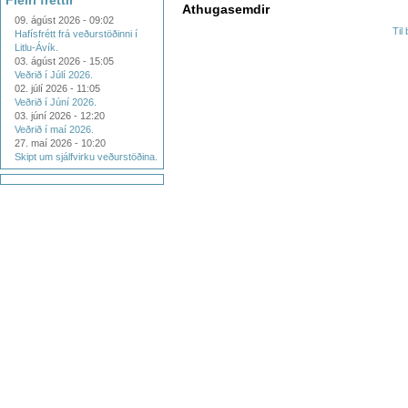
Fleiri fréttir
Athugasemdir
09. ágúst 2026 - 09:02
Til
Hafísfrétt frá veðurstöðinni í
Litlu-Ávík.
03. ágúst 2026 - 15:05
Veðrið í Júlí 2026.
02. júlí 2026 - 11:05
Veðrið í Júní 2026.
03. júní 2026 - 12:20
Veðrið í maí 2026.
27. maí 2026 - 10:20
Skipt um sjálfvirku veðurstöðina.