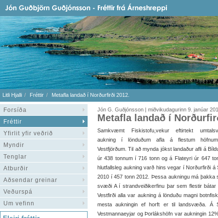
Litli Hjalli
Fréttir
Metafla landað í Norðurfirði 2012.
Forsíða
Jón G. Guðjónsson | miðvikudagurinn 9. janúar 20
Metafla landað í Norðurfir
Fréttir
Samkvæmt Fiskistofu,vekur eftirtekt umtalsv
Yfirlit yfir veðrið
aukning í lönduðum afla á flestum höfnu
Myndir
Vestfjörðum. Til að mynda jókst landaður afli á Bíld
Tenglar
úr 438 tonnum í 716 tonn og á Flateyri úr 647 to
hlutfallsleg aukning varð hins vegar í Norðurfirði 
Atburðir
2010 í 457 tonn 2012. Þessa aukningu má þakka str
Aðsendar greinar
svæði A í strandveiðikerfinu þar sem flestir báta
Veðurspá
Vestfirði alla var aukning á lönduðu magni botnf
Um vefinn
mesta aukningin ef horft er til landsvæða. Á S
Vestmannaeyjar og Þorlákshöfn var aukningin 12%, 