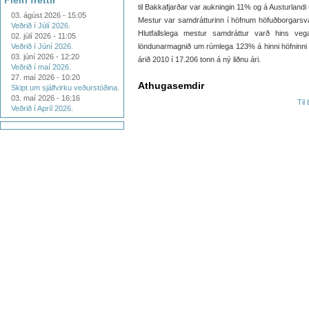
Fleiri fréttir
til Bakkafjarðar var aukningin 11% og á Austurla
03. ágúst 2026 - 15:05
Mestur var samdrátturinn í höfnum höfuðborgars
Veðrið í Júlí 2026.
Hlutfallslega mestur samdráttur varð hins ve
02. júlí 2026 - 11:05
Veðrið í Júní 2026.
löndunarmagnið um rúmlega 123% á hinni höfninni í
03. júní 2026 - 12:20
árið 2010 í 17.206 tonn á ný liðnu ári.
Veðrið í maí 2026.
27. maí 2026 - 10:20
Athugasemdir
Skipt um sjálfvirku veðurstöðina.
03. maí 2026 - 16:16
Til
Veðrið í Apríl 2026.