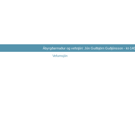
Ábyrgðarmaður og vefstjóri: Jón Guðbjörn Guðjónsson - kt-1
Vefumsjón