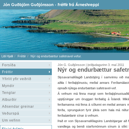
Litli Hjalli
Fréttir
Nýr og endurbættur safetravel vefur.
Forsíða
Jón G. Guðjónsson | þriðjudagurinn 3. maí 2011
Nýr og endurbættur safetr
Fréttir
Slysavarnafélagið Landsbjörg í samvinnu við m
Yfirlit yfir veðrið
aðila í ferðaþjónustu, meðal annars Ferðamálast
Myndir
opnaði nýlega endurbættan safetravel-vef.
Tenglar
Á vefnum má finna margt sem ferðaþjónustuaðila
upplýsingar um öruggari ferðalög á Íslandi. Mik
Atburðir
ferðamanna má finna á síðunni en meðal annars má
Aðsendar greinar
ferða, sprungukort fyrir jökla sem hala má niður
Veðurspá
ferðaáætlanir sínar á vefnum.
Um vefinn
Það er von Slysavarnafélagsins Landsbjargar að fe
vandlega og bendi starfsmönnum sínum á slíkt 