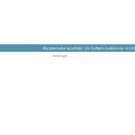
Ábyrgðarmaður og vefstjóri: Jón Guðbjörn Guðjónsson - kt-1
Vefumsjón