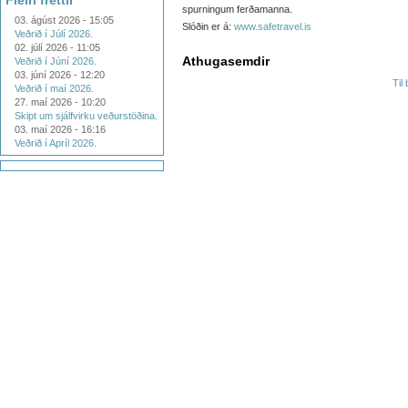
Fleiri fréttir
spurningum ferðamanna.
03. ágúst 2026 - 15:05
Slóðin er á:
www.safetravel.is
Veðrið í Júlí 2026.
02. júlí 2026 - 11:05
Athugasemdir
Veðrið í Júní 2026.
03. júní 2026 - 12:20
Til
Veðrið í maí 2026.
27. maí 2026 - 10:20
Skipt um sjálfvirku veðurstöðina.
03. maí 2026 - 16:16
Veðrið í Apríl 2026.