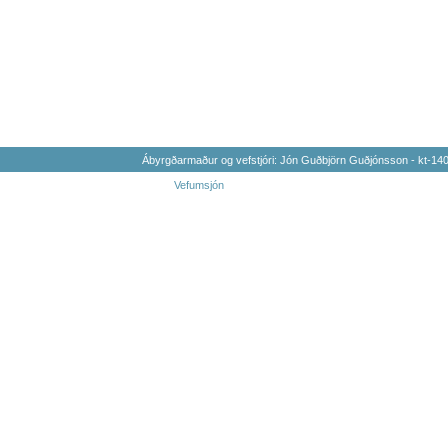
Ábyrgðarmaður og vefstjóri: Jón Guðbjörn Guðjónsson - kt-1
Vefumsjón