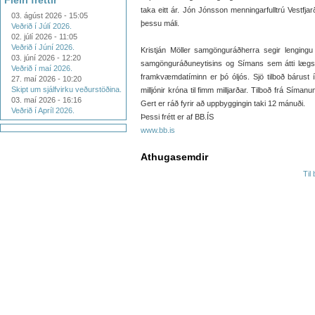
Fleiri fréttir
taka eitt ár. Jón Jónsson menningarfulltrú Vestfja
03. ágúst 2026 - 15:05
þessu máli.
Veðrið í Júlí 2026.
02. júlí 2026 - 11:05
Veðrið í Júní 2026.
Kristján Möller samgönguráðherra segir lengingu
03. júní 2026 - 12:20
samgönguráðuneytisins og Símans sem átti lægsta 
Veðrið í maí 2026.
framkvæmdatíminn er þó óljós. Sjö tilboð bárust í
27. maí 2026 - 10:20
Skipt um sjálfvirku veðurstöðina.
milljónir króna til fimm milljarðar. Tilboð frá Síma
03. maí 2026 - 16:16
Gert er ráð fyrir að uppbyggingin taki 12 mánuði.
Veðrið í Apríl 2026.
Þessi frétt er af BB.ÍS
www.bb.is
Athugasemdir
Til