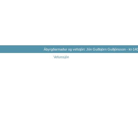
Ábyrgðarmaður og vefstjóri: Jón Guðbjörn Guðjónsson - kt-1
Vefumsjón