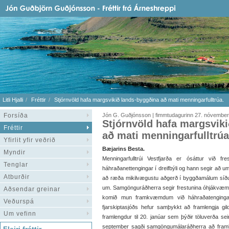
Litli Hjalli
Fréttir
Stjórnvöld hafa margsvikið lands-byggðina að mati menningarfulltrúa.
Forsíða
Jón G. Guðjónsson | fimmtudagurinn 27. nóvembe
Stjórnvöld hafa margsvik
Fréttir
að mati menningarfulltrúa
Yfirlit yfir veðrið
Bæjarins Besta.
Myndir
Menningarfulltrúi Vestfjarða er ósáttur við fre
Tenglar
háhraðanettengingar í dreifbýli og hann segir að u
Atburðir
að ræða mikilvægustu aðgerð í byggðamálum síðus
um. Samgönguráðherra segir frestunina óhjákvæmi
Aðsendar greinar
komið mun framkvæmdum við háhraðatengingar 
Veðurspá
fjarskiptasjóðs hefur samþykkt að framlengja gild
Um vefinn
framlengdur til 20. janúar sem þýðir töluverða 
september sagði samgöngumálaráðherra að framkv