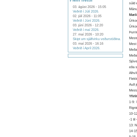
Fleiri fréttir
súld 
03. ágúst 2026 - 15:05
Mánu
Veðrið í Júlí 2026.
Mæli
02. júlí 2026 - 11:05
Veðrið í Júní 2026.
Úrko
03. júní 2026 - 12:20
Úrkom
Veðrið í maí 2026.
Þurri
27. maí 2026 - 10:20
Mestu
Skipt um sjálfvirku veðurstöðina.
03. maí 2026 - 16:16
Mest 
Veðrið í Apríl 2026.
Meðal
Meðal
Sjóve
eða sj
Alhví
Flekk
Auð j
Mesta
Yfirl
1-9: 
Rigni
10-12
-1 til
13: N
14-15
Þ.15.