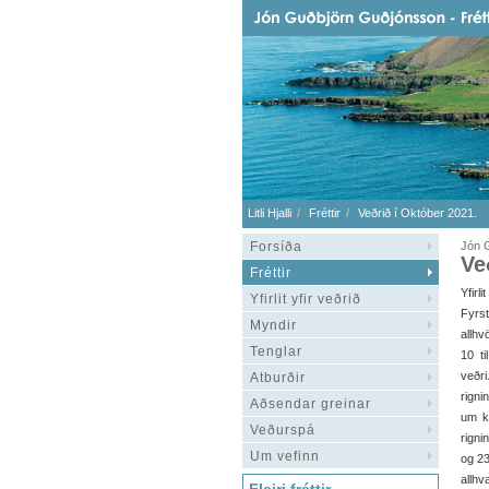
Litli Hjalli
Fréttir
Veðrið í Október 2021.
Forsíða
Jón 
Ve
Fréttir
Yfirli
Yfirlit yfir veðrið
Fyrs
Myndir
allhv
Tenglar
10 t
veðr
Atburðir
rigni
Aðsendar greinar
um k
Veðurspá
rigni
Um vefinn
og 23
allhv