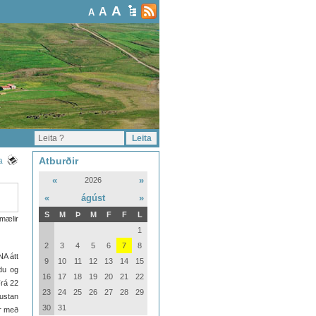
A
A
A
Atburðir
a
«
»
2026
«
ágúst
»
S
M
Þ
M
F
F
L
mælir
1
2
3
4
5
6
7
8
NA átt
9
10
11
12
13
14
15
du og
16
17
18
19
20
21
22
Frá 22
23
24
25
26
27
28
29
austan
30
31
ir með