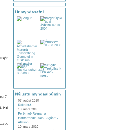
Úr myndasafni
l sjór
Nýjustu myndaalbúmin
 og 7.
07. ágúst 2010
Rekaferð.
. Hiti
10. mars 2010
Ferð með Reimari á
Hornstrandir 2008 - Ágúst G.
Atlason
völdið
10. mars 2010