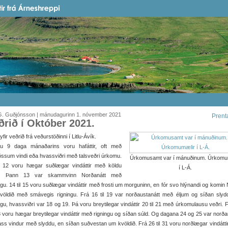
G. Guðjónsson | mánudagurinn 1. nóvember 2021
Prent
ðrið í Október 2021.
t yfir veðrið frá veðurstöðinni í Litlu-Ávík.
tu 9 daga mánaðarins voru hafáttir, oft með
össum vindi eða hvassviðri með talsveðri úrkomu.
Úrkomusamt var í mánuðinum. Úrkomu
il 12 voru hægar suðlægar vindáttir með köldu
í L-Á.
i. Þann 13 var skammvinn Norðanátt með
ngu. 14 til 15 voru suðlægar vindáttir með frosti um morguninn, en fór svo hlýnandi og komin 
völdið með smávegis rigningu. Frá 16 til 19 var norðaustanátt með éljum og síðan slyd
ngu, hvassviðri var 18 og 19. Þá voru breytilegar vindáttir 20 til 21 með úrkomulausu veðri. 
 voru hægar breytilegar vindáttir með rigningu og síðan súld. Og dagana 24 og 25 var norð
ass vindur með slyddu, en síðan suðvestan um kvöldið. Frá 26 til 31 voru norðlægar vindátt