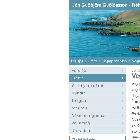
Litli Hjalli
Fréttir
Vegagerðin vinnur í veg
Forsíða
Jón G
Ve
Fréttir
Vega
Yfirlit yfir veðrið
vegu
Myndir
daga
Tenglar
Í ma
Veiði
Atburðir
Reykj
Aðsendar greinar
Nú í 
Veðurspá
skrið
Um vefinn
stór 
Síðan