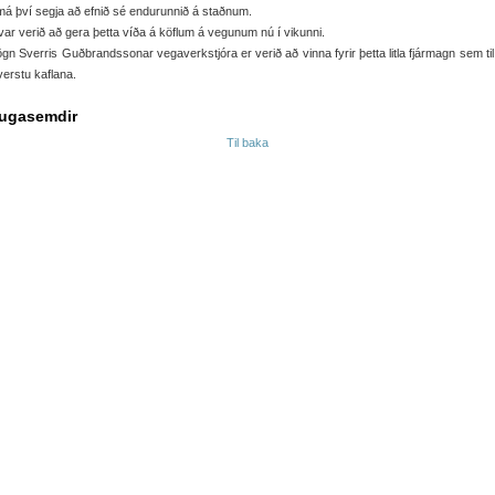
á því segja að efnið sé endurunnið á staðnum.
var verið að gera þetta víða á köflum á vegunum nú í vikunni.
gn Sverris Guðbrandssonar vegaverkstjóra er verið að vinna fyrir þetta litla fjármagn sem til
verstu kaflana.
ugasemdir
Til baka