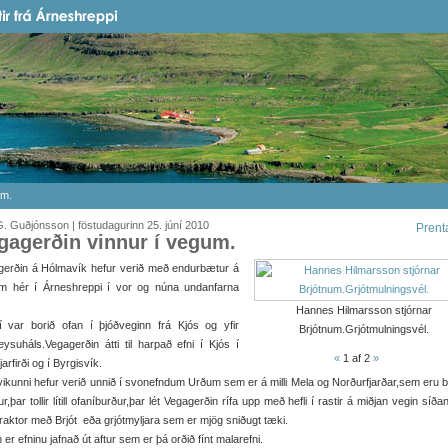
um.
. Guðjónsson | föstudagurinn 25. júní 2010
Prent
gagerðin vinnur í vegum.
gerðin á Hólmavík hefur verið með endurbætur á
m hér í Árneshreppi í vor og núna undanfarna
.
Hannes Hilmarsson stjórnar
í var borið ofan í þjóðveginn frá Kjós og yfir
Brjótnum.Grjótmulningsvél.
leysuháls.Vegagerðin átti til harpað efni í Kjós í
«
1
af 2
»
arfirði og í Byrgisvík.
vikunni hefur verið unnið í svonefndum Urðum sem er á milli Mela og Norðurfjarðar,sem eru b
ur,þar tollir lítill ofaníburður,þar lét Vegagerðin rífa upp með hefli í rastir á miðjan vegin síð
traktor með Brjót eða grjótmyljara sem er mjög sniðugt tæki.
 er efninu jafnað út aftur sem er þá orðið fínt malarefni.