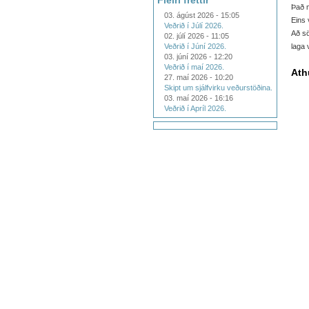
Fleiri fréttir
Það m
03. ágúst 2026 - 15:05
Eins 
Veðrið í Júlí 2026.
Að sö
02. júlí 2026 - 11:05
Veðrið í Júní 2026.
laga 
03. júní 2026 - 12:20
Veðrið í maí 2026.
Ath
27. maí 2026 - 10:20
Skipt um sjálfvirku veðurstöðina.
03. maí 2026 - 16:16
Veðrið í Apríl 2026.