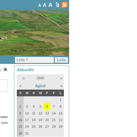
A
A
A
Atburðir
a
«
»
2026
«
ágúst
»
S
M
Þ
M
F
F
L
1
2
3
4
5
6
7
8
9
10
11
12
13
14
15
rattar
16
17
18
19
20
21
22
an kom
23
24
25
26
27
28
29
30
31