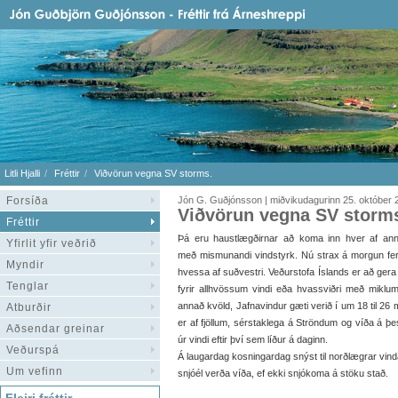
Litli Hjalli
Fréttir
Viðvörun vegna SV storms.
Forsíða
Jón G. Guðjónsson | miðvikudagurinn 25. október 
Viðvörun vegna SV storm
Fréttir
Þá eru haustlægðirnar að koma inn hver af ann
Yfirlit yfir veðrið
með mismunandi vindstyrk. Nú strax á morgun fe
Myndir
hvessa af suðvestri. Veðurstofa Íslands er að gera
Tenglar
fyrir allhvössum vindi eða hvassviðri með miklu
annað kvöld, Jafnavindur gæti verið í um 18 til 26 
Atburðir
er af fjöllum, sérstaklega á Ströndum og víða á þe
Aðsendar greinar
úr vindi eftir því sem líður á daginn.
Veðurspá
Á laugardag kosningardag snýst til norðlægrar vindá
Um vefinn
snjóél verða víða, ef ekki snjókoma á stöku stað.