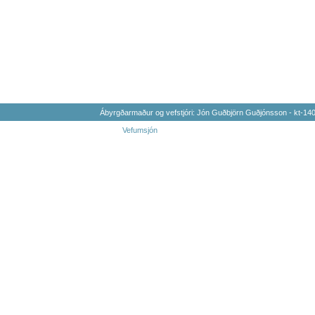
Ábyrgðarmaður og vefstjóri: Jón Guðbjörn Guðjónsson - kt-1
Vefumsjón