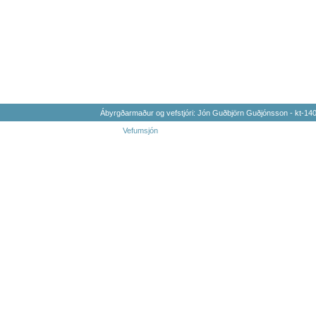
Ábyrgðarmaður og vefstjóri: Jón Guðbjörn Guðjónsson - kt-1
Vefumsjón