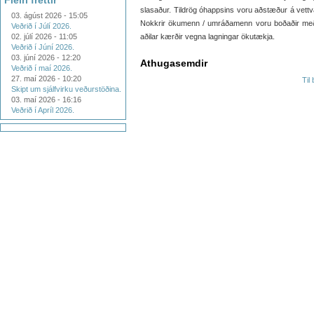
Fleiri fréttir
slasaður. Tildrög óhappsins voru aðstæður á vettva
03. ágúst 2026 - 15:05
Nokkrir ökumenn / umráðamenn voru boðaðir með ö
Veðrið í Júlí 2026.
02. júlí 2026 - 11:05
aðilar kærðir vegna lagningar ökutækja.
Veðrið í Júní 2026.
03. júní 2026 - 12:20
Athugasemdir
Veðrið í maí 2026.
27. maí 2026 - 10:20
Til
Skipt um sjálfvirku veðurstöðina.
03. maí 2026 - 16:16
Veðrið í Apríl 2026.