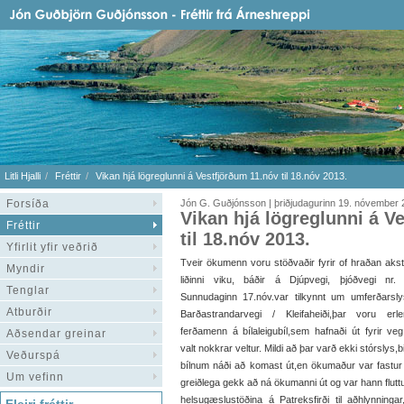
Litli Hjalli
Fréttir
Vikan hjá lögreglunni á Vestfjörðum 11.nóv til 18.nóv 2013.
Forsíða
Jón G. Guðjónsson | þriðjudagurinn 19. nóvember
Vikan hjá lögreglunni á V
Fréttir
til 18.nóv 2013.
Yfirlit yfir veðrið
Tveir ökumenn voru stöðvaðir fyrir of hraðan akst
Myndir
liðinni viku, báðir á Djúpvegi, þjóðvegi nr.
Tenglar
Sunnudaginn 17.nóv.var tilkynnt um umferðarsl
Atburðir
Barðastrandarvegi / Kleifaheiði,þar voru erle
ferðamenn á bílaleigubíl,sem hafnaði út fyrir ve
Aðsendar greinar
valt nokkrar veltur. Mildi að þar varð ekki stórslys,bi
Veðurspá
bílnum náði að komast út,en ökumaður var fastur í
Um vefinn
greiðlega gekk að ná ökumanni út og var hann flutt
helsugæslustöðina á Patreksfirði til aðhlynning