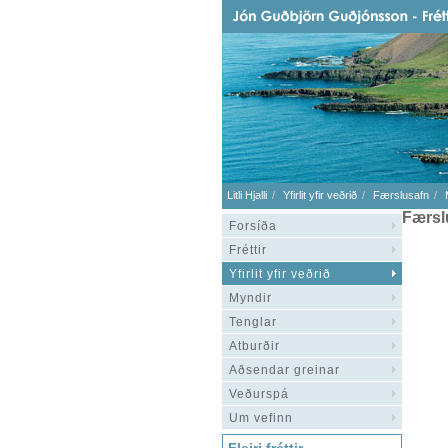
Litli Hjalli
Yfirlit yfir veðrið
Færslusafn
Færsl
Forsíða
Fréttir
Yfirlit yfir veðrið
Myndir
Tenglar
Atburðir
Aðsendar greinar
Veðurspá
Um vefinn