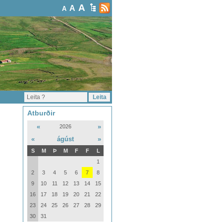
A
A
A
Atburðir
«
»
2026
«
ágúst
»
S
M
Þ
M
F
F
L
1
2
3
4
5
6
7
8
9
10
11
12
13
14
15
16
17
18
19
20
21
22
23
24
25
26
27
28
29
30
31