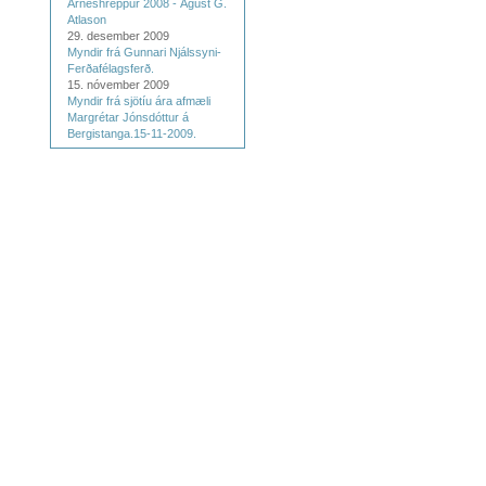
Árneshreppur 2008 - Ágúst G.
Atlason
29. desember 2009
Myndir frá Gunnari Njálssyni-
Ferðafélagsferð.
15. nóvember 2009
Myndir frá sjötíu ára afmæli
Margrétar Jónsdóttur á
Bergistanga.15-11-2009.