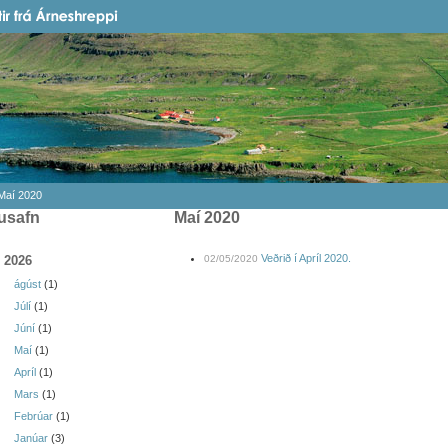
Maí 2020
usafn
maí 2020
Veðrið í Apríl 2020.
2026
02/05/2020
ágúst
(1)
Júlí
(1)
Júní
(1)
Maí
(1)
Apríl
(1)
Mars
(1)
Febrúar
(1)
Janúar
(3)