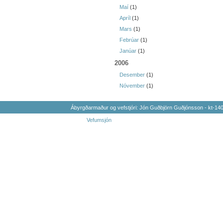
Maí
(1)
Apríl
(1)
Mars
(1)
Febrúar
(1)
Janúar
(1)
2006
Desember
(1)
Nóvember
(1)
Ábyrgðarmaður og vefstjóri: Jón Guðbjörn Guðjónsson - kt-1
Vefumsjón