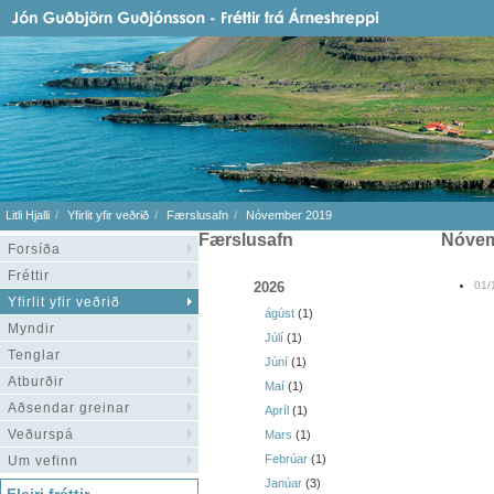
Litli Hjalli
Yfirlit yfir veðrið
Færslusafn
Nóvember 2019
Færslusafn
nóve
Forsíða
Fréttir
2026
01/
Yfirlit yfir veðrið
ágúst
(1)
Myndir
Júlí
(1)
Tenglar
Júní
(1)
Atburðir
Maí
(1)
Aðsendar greinar
Apríl
(1)
Veðurspá
Mars
(1)
Febrúar
(1)
Um vefinn
Janúar
(3)