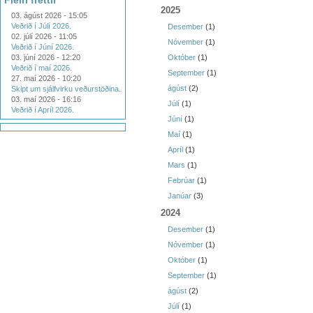
Fleiri fréttir
2025
03. ágúst 2026 - 15:05
Veðrið í Júlí 2026.
Desember
(1)
02. júlí 2026 - 11:05
Nóvember
(1)
Veðrið í Júní 2026.
03. júní 2026 - 12:20
Október
(1)
Veðrið í maí 2026.
September
(1)
27. maí 2026 - 10:20
ágúst
(2)
Skipt um sjálfvirku veðurstöðina.
03. maí 2026 - 16:16
Júlí
(1)
Veðrið í Apríl 2026.
Júní
(1)
Maí
(1)
Apríl
(1)
Mars
(1)
Febrúar
(1)
Janúar
(3)
2024
Desember
(1)
Nóvember
(1)
Október
(1)
September
(1)
ágúst
(2)
Júlí
(1)