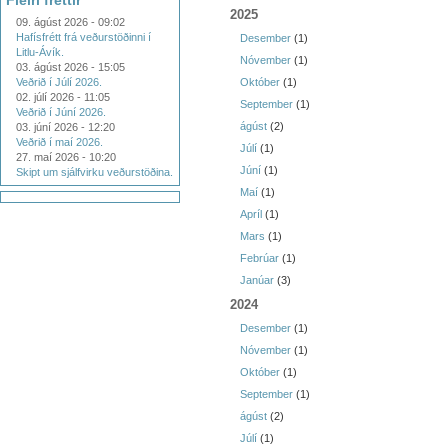
Fleiri fréttir
2025
09. ágúst 2026 - 09:02
Hafísfrétt frá veðurstöðinni í
Desember
(1)
Litlu-Ávík.
Nóvember
(1)
03. ágúst 2026 - 15:05
Veðrið í Júlí 2026.
Október
(1)
02. júlí 2026 - 11:05
September
(1)
Veðrið í Júní 2026.
ágúst
(2)
03. júní 2026 - 12:20
Veðrið í maí 2026.
Júlí
(1)
27. maí 2026 - 10:20
Júní
(1)
Skipt um sjálfvirku veðurstöðina.
Maí
(1)
Apríl
(1)
Mars
(1)
Febrúar
(1)
Janúar
(3)
2024
Desember
(1)
Nóvember
(1)
Október
(1)
September
(1)
ágúst
(2)
Júlí
(1)