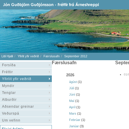
Litli Hjalli
Yfirlit yfir veðrið
Færslusafn
September 2012
Færslusafn
sept
Forsíða
Fréttir
2026
01/
Yfirlit yfir veðrið
ágúst
(1)
Myndir
Júlí
(1)
Tenglar
Júní
(1)
Atburðir
Maí
(1)
Aðsendar greinar
Apríl
(1)
Veðurspá
Mars
(1)
Febrúar
(1)
Um vefinn
Janúar
(3)