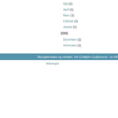
Maí
(1)
Apríl
(1)
Mars
(1)
Febrúar
(1)
Janúar
(1)
2006
Desember
(1)
Nóvember
(1)
Ábyrgðarmaður og vefstjóri: Jón Guðbjörn Guðjónsson - kt-1
Vefumsjón