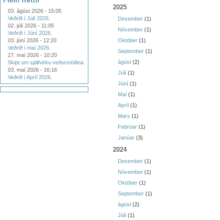
Fleiri fréttir
2025
03. ágúst 2026 - 15:05
Veðrið í Júlí 2026.
Desember
(1)
02. júlí 2026 - 11:05
Nóvember
(1)
Veðrið í Júní 2026.
03. júní 2026 - 12:20
Október
(1)
Veðrið í maí 2026.
September
(1)
27. maí 2026 - 10:20
ágúst
(2)
Skipt um sjálfvirku veðurstöðina.
03. maí 2026 - 16:16
Júlí
(1)
Veðrið í Apríl 2026.
Júní
(1)
Maí
(1)
Apríl
(1)
Mars
(1)
Febrúar
(1)
Janúar
(3)
2024
Desember
(1)
Nóvember
(1)
Október
(1)
September
(1)
ágúst
(2)
Júlí
(1)