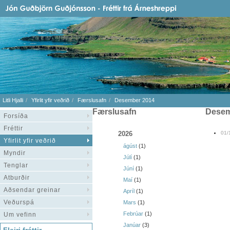
Litli Hjalli
Yfirlit yfir veðrið
Færslusafn
Desember 2014
Færslusafn
dese
Forsíða
Fréttir
2026
01/
Yfirlit yfir veðrið
ágúst
(1)
Myndir
Júlí
(1)
Tenglar
Júní
(1)
Atburðir
Maí
(1)
Aðsendar greinar
Apríl
(1)
Veðurspá
Mars
(1)
Febrúar
(1)
Um vefinn
Janúar
(3)