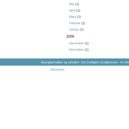
Maí
(1)
Apríl
(1)
Mars
(1)
Febrúar
(1)
Janúar
(1)
2006
Desember
(1)
Nóvember
(1)
Ábyrgðarmaður og vefstjóri: Jón Guðbjörn Guðjónsson - kt-1
Vefumsjón