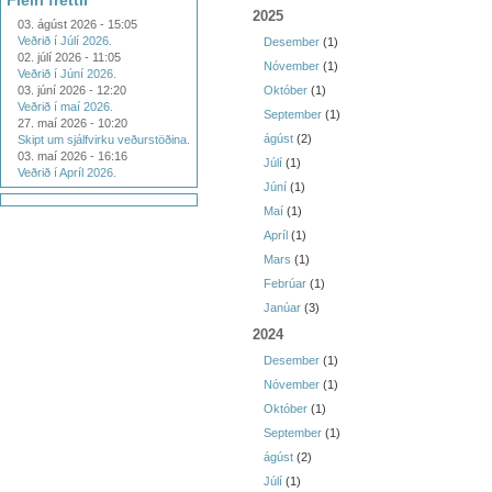
Fleiri fréttir
2025
03. ágúst 2026 - 15:05
Veðrið í Júlí 2026.
Desember
(1)
02. júlí 2026 - 11:05
Nóvember
(1)
Veðrið í Júní 2026.
03. júní 2026 - 12:20
Október
(1)
Veðrið í maí 2026.
September
(1)
27. maí 2026 - 10:20
ágúst
(2)
Skipt um sjálfvirku veðurstöðina.
03. maí 2026 - 16:16
Júlí
(1)
Veðrið í Apríl 2026.
Júní
(1)
Maí
(1)
Apríl
(1)
Mars
(1)
Febrúar
(1)
Janúar
(3)
2024
Desember
(1)
Nóvember
(1)
Október
(1)
September
(1)
ágúst
(2)
Júlí
(1)