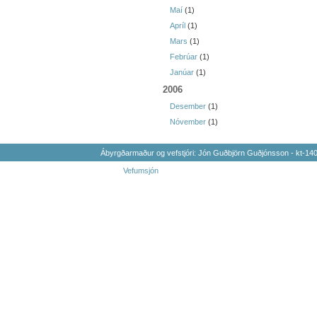
Maí
(1)
Apríl
(1)
Mars
(1)
Febrúar
(1)
Janúar
(1)
2006
Desember
(1)
Nóvember
(1)
Ábyrgðarmaður og vefstjóri: Jón Guðbjörn Guðjónsson - kt-1
Vefumsjón