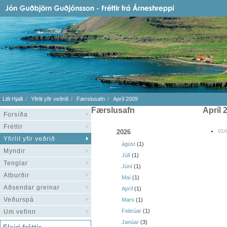
Litli Hjalli
Yfirlit yfir veðrið
Færslusafn
Apríl 2009
Færslusafn
apríl
Forsíða
Fréttir
2026
01/
Yfirlit yfir veðrið
ágúst
(1)
Myndir
Júlí
(1)
Tenglar
Júní
(1)
Atburðir
Maí
(1)
Aðsendar greinar
Apríl
(1)
Veðurspá
Mars
(1)
Febrúar
(1)
Um vefinn
Janúar
(3)