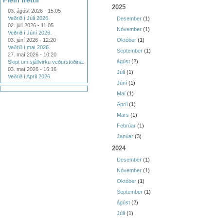
Fleiri fréttir
2025
03. ágúst 2026 - 15:05
Veðrið í Júlí 2026.
Desember
(1)
02. júlí 2026 - 11:05
Nóvember
(1)
Veðrið í Júní 2026.
03. júní 2026 - 12:20
Október
(1)
Veðrið í maí 2026.
September
(1)
27. maí 2026 - 10:20
ágúst
(2)
Skipt um sjálfvirku veðurstöðina.
03. maí 2026 - 16:16
Júlí
(1)
Veðrið í Apríl 2026.
Júní
(1)
Maí
(1)
Apríl
(1)
Mars
(1)
Febrúar
(1)
Janúar
(3)
2024
Desember
(1)
Nóvember
(1)
Október
(1)
September
(1)
ágúst
(2)
Júlí
(1)