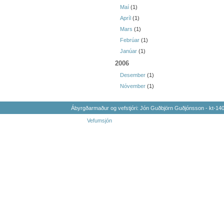
Maí
(1)
Apríl
(1)
Mars
(1)
Febrúar
(1)
Janúar
(1)
2006
Desember
(1)
Nóvember
(1)
Ábyrgðarmaður og vefstjóri: Jón Guðbjörn Guðjónsson - kt-1
Vefumsjón