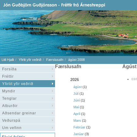
Litli Hjalli
Yfirlit yfir veðrið
Færslusafn
ágúst 2008
Færslusafn
ágús
Forsíða
Fréttir
2026
03/
Yfirlit yfir veðrið
ágúst
(1)
Myndir
Júlí
(1)
Tenglar
Júní
(1)
Atburðir
Maí
(1)
Aðsendar greinar
Apríl
(1)
Veðurspá
Mars
(1)
Febrúar
(1)
Um vefinn
Janúar
(3)