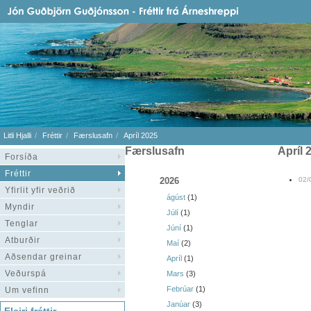
Litli Hjalli
Fréttir
Færslusafn
Apríl 2025
Færslusafn
apríl
Forsíða
Fréttir
2026
02/
Yfirlit yfir veðrið
ágúst
(1)
Myndir
Júlí
(1)
Tenglar
Júní
(1)
Atburðir
Maí
(2)
Aðsendar greinar
Apríl
(1)
Veðurspá
Mars
(3)
Febrúar
(1)
Um vefinn
Janúar
(3)