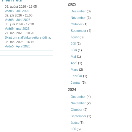
Fleiri fréttir
2025
03. ágúst 2026 - 15:05
Veðrið í Júlí 2026.
Desember
(3)
02. júlí 2026 - 11:05
Nóvember
(1)
Veðrið í Júní 2026.
03. júní 2026 - 12:20
Október
(1)
Veðrið í maí 2026.
September
(4)
27. maí 2026 - 10:20
ágúst
(3)
Skipt um sjálfvirku veðurstöðina.
03. maí 2026 - 16:16
Júlí
(1)
Veðrið í Apríl 2026.
Júní
(1)
Maí
(1)
Apríl
(1)
Mars
(2)
Febrúar
(1)
Janúar
(3)
2024
Desember
(4)
Nóvember
(2)
Október
(2)
September
(2)
ágúst
(5)
Júlí
(5)