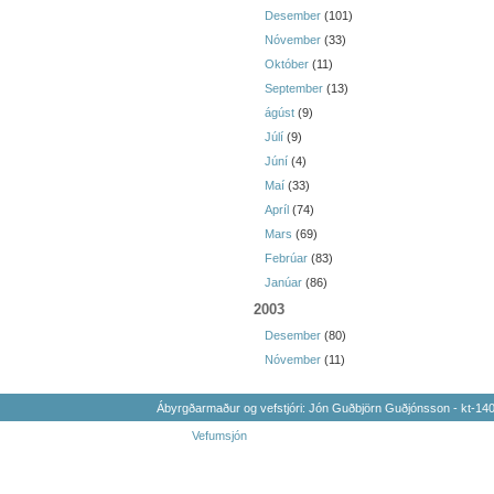
Desember
(101)
Nóvember
(33)
Október
(11)
September
(13)
ágúst
(9)
Júlí
(9)
Júní
(4)
Maí
(33)
Apríl
(74)
Mars
(69)
Febrúar
(83)
Janúar
(86)
2003
Desember
(80)
Nóvember
(11)
Ábyrgðarmaður og vefstjóri: Jón Guðbjörn Guðjónsson - kt-1
Vefumsjón