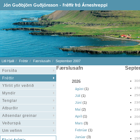
Litli Hjalli
Fréttir
Færslusafn
September 2007
Færslusafn
sept
Forsíða
Fréttir
2026
30/
Yfirlit yfir veðrið
27/
ágúst
(1)
Myndir
25/
Júlí
(1)
Tenglar
Júní
(1)
23/
Atburðir
Maí
(2)
23/
Aðsendar greinar
Apríl
(1)
20/
Veðurspá
Mars
(3)
18/
Febrúar
(1)
Um vefinn
15/
Janúar
(3)
15/