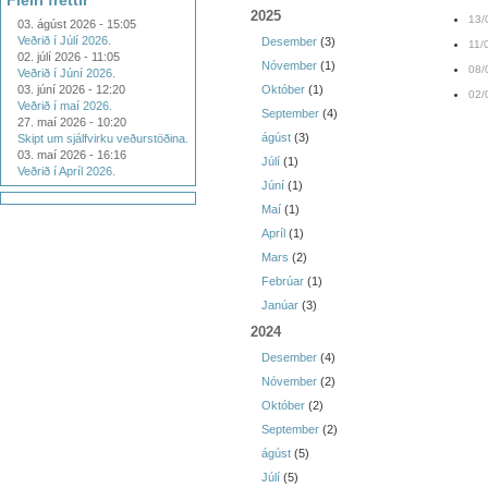
Fleiri fréttir
2025
13/
03. ágúst 2026 - 15:05
Veðrið í Júlí 2026.
Desember
(3)
11/
02. júlí 2026 - 11:05
Nóvember
(1)
08/
Veðrið í Júní 2026.
03. júní 2026 - 12:20
Október
(1)
02/
Veðrið í maí 2026.
September
(4)
27. maí 2026 - 10:20
ágúst
(3)
Skipt um sjálfvirku veðurstöðina.
03. maí 2026 - 16:16
Júlí
(1)
Veðrið í Apríl 2026.
Júní
(1)
Maí
(1)
Apríl
(1)
Mars
(2)
Febrúar
(1)
Janúar
(3)
2024
Desember
(4)
Nóvember
(2)
Október
(2)
September
(2)
ágúst
(5)
Júlí
(5)