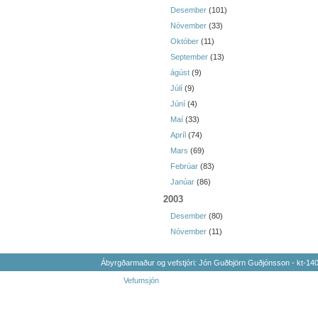
Desember
(101)
Nóvember
(33)
Október
(11)
September
(13)
ágúst
(9)
Júlí
(9)
Júní
(4)
Maí
(33)
Apríl
(74)
Mars
(69)
Febrúar
(83)
Janúar
(86)
2003
Desember
(80)
Nóvember
(11)
Ábyrgðarmaður og vefstjóri: Jón Guðbjörn Guðjónsson - kt-1
Vefumsjón