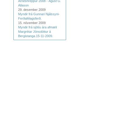
Árneshreppur 2008 - Ágúst G.
Atlason
29. desember 2009
Myndir frá Gunnari Njálssyni-
Ferðafélagsferð.
15. nóvember 2009
Myndir frá sjötíu ára afmæli
Margrétar Jónsdóttur á
Bergistanga.15-11-2009.