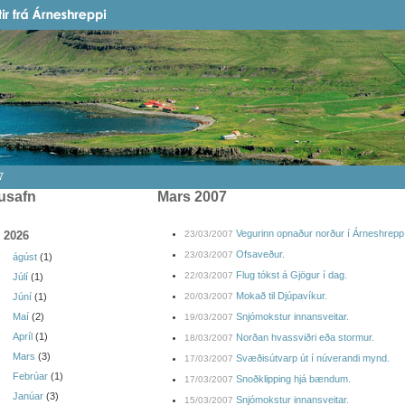
7
usafn
mars 2007
Vegurinn opnaður norður í Árneshrepp
2026
23/03/2007
Ofsaveður.
23/03/2007
ágúst
(1)
Flug tókst á Gjögur í dag.
22/03/2007
Júlí
(1)
Mokað til Djúpavíkur.
Júní
(1)
20/03/2007
Maí
(2)
Snjómokstur innansveitar.
19/03/2007
Apríl
(1)
Norðan hvassviðri eða stormur.
18/03/2007
Mars
(3)
Svæðisútvarp út í núverandi mynd.
17/03/2007
Febrúar
(1)
Snoðklipping hjá bændum.
17/03/2007
Janúar
(3)
Snjómokstur innansveitar.
15/03/2007