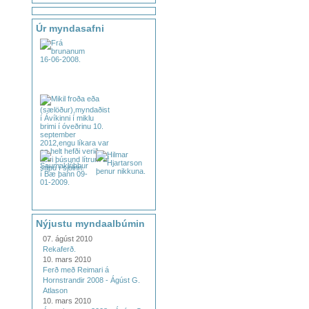
Úr myndasafni
Nýjustu myndaalbúmin
07. ágúst 2010
Rekaferð.
10. mars 2010
Ferð með Reimari á
Hornstrandir 2008 - Ágúst G.
Atlason
10. mars 2010