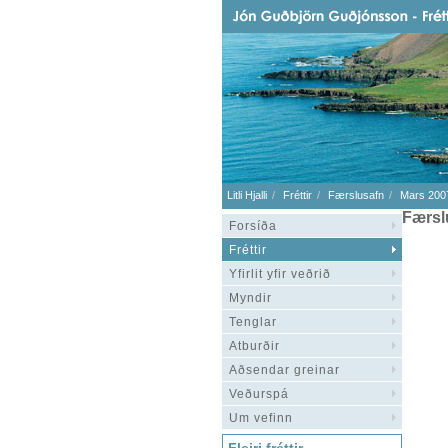
Litli Hjalli
Fréttir
Færslusafn
Mars 200
Færsl
Forsíða
Fréttir
Yfirlit yfir veðrið
Myndir
Tenglar
Atburðir
Aðsendar greinar
Veðurspá
Um vefinn