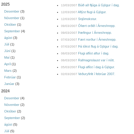
2025
Búið að fljúga á Gjögur í dag.
13/03/2007
Desember
(3)
Aflýst flugi á Gjögur.
12/03/2007
Nóvember
(1)
Snjómokstur.
12/03/2007
Október
(1)
Ófært orðið í Árneshrepp.
09/03/2007
September
(4)
Þæfingur í Árneshrepp.
09/03/2007
ágúst
(3)
Fært norður í Árneshrepp.
07/03/2007
Júlí
(1)
Þá tókst flug á Gjögur í dag.
07/03/2007
Júní
(1)
Flugi aflíst aftur í dag.
06/03/2007
Maí
(1)
Rafmagnslaust var í nótt.
06/03/2007
Apríl
(1)
Flugi aflíst í dag á Gjögur.
05/03/2007
Mars
(2)
Veðuryfirlit í febrúar 2007.
02/03/2007
Febrúar
(1)
Janúar
(3)
2024
Desember
(4)
Nóvember
(2)
Október
(2)
September
(2)
ágúst
(5)
Júlí
(5)