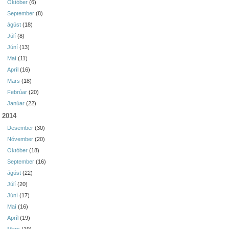
Október
(6)
September
(8)
ágúst
(18)
Júlí
(8)
Júní
(13)
Maí
(11)
Apríl
(16)
Mars
(18)
Febrúar
(20)
Janúar
(22)
2014
Desember
(30)
Nóvember
(20)
Október
(18)
September
(16)
ágúst
(22)
Júlí
(20)
Júní
(17)
Maí
(16)
Apríl
(19)