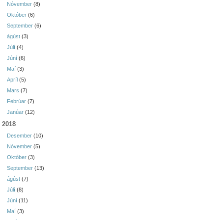
Nóvember
(8)
Október
(6)
September
(6)
ágúst
(3)
Júlí
(4)
Júní
(6)
Maí
(3)
Apríl
(5)
Mars
(7)
Febrúar
(7)
Janúar
(12)
2018
Desember
(10)
Nóvember
(5)
Október
(3)
September
(13)
ágúst
(7)
Júlí
(8)
Júní
(11)
Maí
(3)