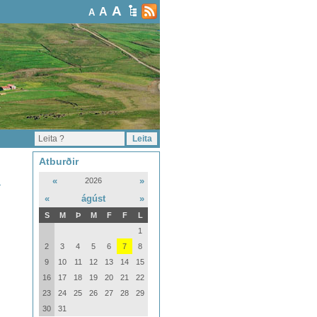
A
A
A
Atburðir
«
»
2026
.
«
ágúst
»
S
M
Þ
M
F
F
L
1
2
3
4
5
6
7
8
9
10
11
12
13
14
15
16
17
18
19
20
21
22
23
24
25
26
27
28
29
30
31