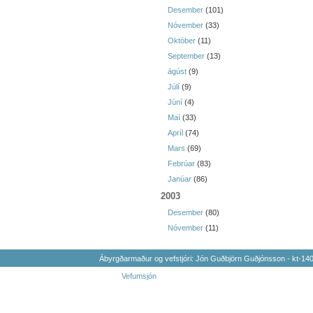
Desember
(101)
Nóvember
(33)
Október
(11)
September
(13)
ágúst
(9)
Júlí
(9)
Júní
(4)
Maí
(33)
Apríl
(74)
Mars
(69)
Febrúar
(83)
Janúar
(86)
2003
Desember
(80)
Nóvember
(11)
Ábyrgðarmaður og vefstjóri: Jón Guðbjörn Guðjónsson - kt-1
Vefumsjón