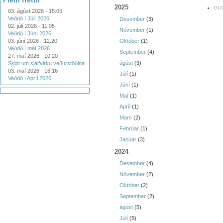
Fleiri fréttir
2025
01/
03. ágúst 2026 - 15:05
Veðrið í Júlí 2026.
Desember
(3)
02. júlí 2026 - 11:05
Nóvember
(1)
Veðrið í Júní 2026.
03. júní 2026 - 12:20
Október
(1)
Veðrið í maí 2026.
September
(4)
27. maí 2026 - 10:20
ágúst
(3)
Skipt um sjálfvirku veðurstöðina.
03. maí 2026 - 16:16
Júlí
(1)
Veðrið í Apríl 2026.
Júní
(1)
Maí
(1)
Apríl
(1)
Mars
(2)
Febrúar
(1)
Janúar
(3)
2024
Desember
(4)
Nóvember
(2)
Október
(2)
September
(2)
ágúst
(5)
Júlí
(5)