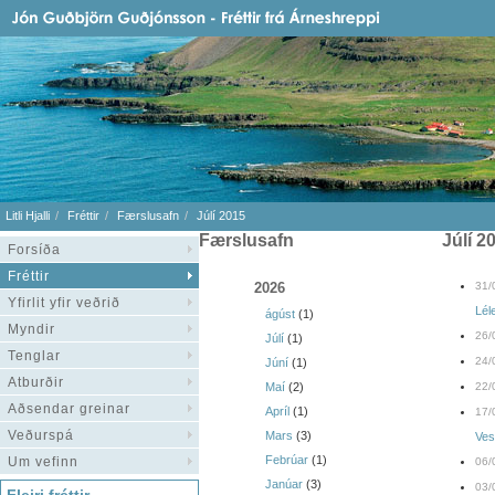
Litli Hjalli
Fréttir
Færslusafn
Júlí 2015
Færslusafn
júlí 2
Forsíða
Fréttir
2026
31/
Yfirlit yfir veðrið
Lél
ágúst
(1)
Myndir
26/
Júlí
(1)
Tenglar
24/
Júní
(1)
Atburðir
Maí
(2)
22/
Aðsendar greinar
Apríl
(1)
17/
Veðurspá
Mars
(3)
Ves
Febrúar
(1)
Um vefinn
06/
Janúar
(3)
03/