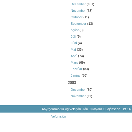
Desember
(101)
Nóvember
(33)
Október
(11)
September
(13)
ágúst
(9)
Júlí
(9)
Júní
(4)
Maí
(33)
Apríl
(74)
Mars
(69)
Febrúar
(83)
Janúar
(86)
2003
Desember
(80)
Nóvember
(11)
Ábyrgðarmaður og vefstjóri: Jón Guðbjörn Guðjónsson - kt-1
Vefumsjón