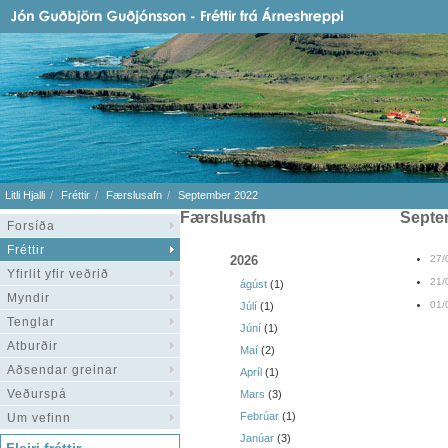
Litli Hjalli
Fréttir
Færslusafn
September 2022
Færslusafn
sept
Forsíða
Fréttir
2026
27/
Yfirlit yfir veðrið
21/
ágúst
(1)
Myndir
01/
Júlí
(1)
Tenglar
Júní
(1)
Atburðir
Maí
(2)
Aðsendar greinar
Apríl
(1)
Veðurspá
Mars
(3)
Febrúar
(1)
Um vefinn
Janúar
(3)