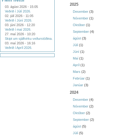
Fleiri fréttir
2025
03. ágúst 2026 - 15:05
Veðrið í Júlí 2026.
Desember
(3)
02. júlí 2026 - 11:05
Nóvember
(1)
Veðrið í Júní 2026.
03. júní 2026 - 12:20
Október
(1)
Veðrið í maí 2026.
September
(4)
27. maí 2026 - 10:20
ágúst
(3)
Skipt um sjálfvirku veðurstöðina.
03. maí 2026 - 16:16
Júlí
(1)
Veðrið í Apríl 2026.
Júní
(1)
Maí
(1)
Apríl
(1)
Mars
(2)
Febrúar
(1)
Janúar
(3)
2024
Desember
(4)
Nóvember
(2)
Október
(2)
September
(2)
ágúst
(5)
Júlí
(5)