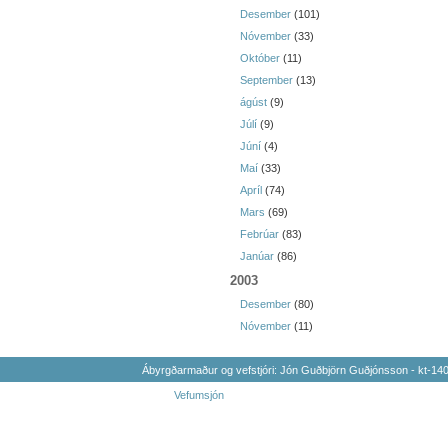
Desember
(101)
Nóvember
(33)
Október
(11)
September
(13)
ágúst
(9)
Júlí
(9)
Júní
(4)
Maí
(33)
Apríl
(74)
Mars
(69)
Febrúar
(83)
Janúar
(86)
2003
Desember
(80)
Nóvember
(11)
Ábyrgðarmaður og vefstjóri: Jón Guðbjörn Guðjónsson - kt-1
Vefumsjón