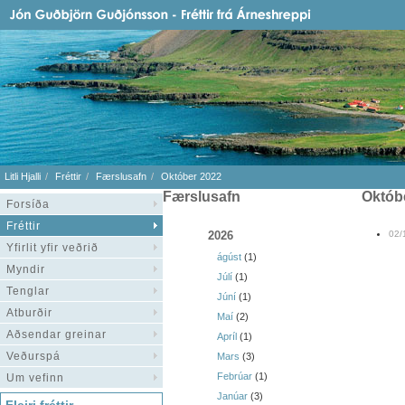
Litli Hjalli
Fréttir
Færslusafn
Október 2022
Færslusafn
októ
Forsíða
Fréttir
2026
02/
Yfirlit yfir veðrið
ágúst
(1)
Myndir
Júlí
(1)
Tenglar
Júní
(1)
Atburðir
Maí
(2)
Aðsendar greinar
Apríl
(1)
Veðurspá
Mars
(3)
Febrúar
(1)
Um vefinn
Janúar
(3)