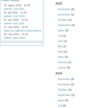
Fleiri fréttir
2025
03. ágúst 2026 - 15:05
Veðrið í Júlí 2026.
Desember
(3)
02. júlí 2026 - 11:05
Nóvember
(1)
Veðrið í Júní 2026.
03. júní 2026 - 12:20
Október
(1)
Veðrið í maí 2026.
September
(4)
27. maí 2026 - 10:20
ágúst
(3)
Skipt um sjálfvirku veðurstöðina.
03. maí 2026 - 16:16
Júlí
(1)
Veðrið í Apríl 2026.
Júní
(1)
Maí
(1)
Apríl
(1)
Mars
(2)
Febrúar
(1)
Janúar
(3)
2024
Desember
(4)
Nóvember
(2)
Október
(2)
September
(2)
ágúst
(5)
Júlí
(5)