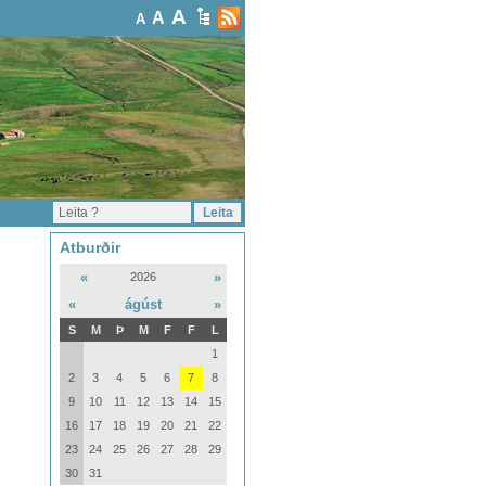
A
A
A
Atburðir
«
»
2026
«
ágúst
»
S
M
Þ
M
F
F
L
1
2
3
4
5
6
7
8
9
10
11
12
13
14
15
16
17
18
19
20
21
22
23
24
25
26
27
28
29
30
31