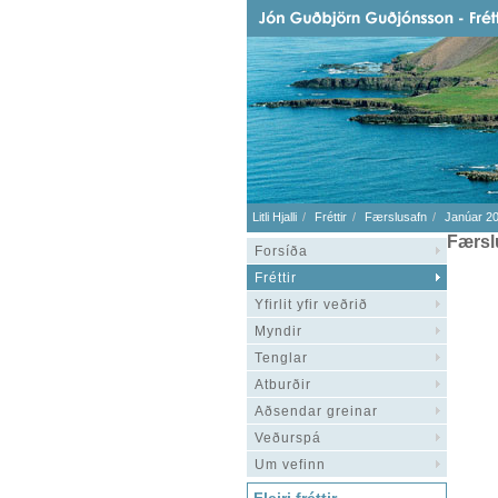
Litli Hjalli
Fréttir
Færslusafn
Janúar 2
Færsl
Forsíða
Fréttir
Yfirlit yfir veðrið
Myndir
Tenglar
Atburðir
Aðsendar greinar
Veðurspá
Um vefinn