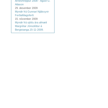
Árneshreppur 2008 - Ágúst G.
Atlason
29. desember 2009
Myndir frá Gunnari Njálssyni-
Ferðafélagsferð.
15. nóvember 2009
Myndir frá sjötíu ára afmæli
Margrétar Jónsdóttur á
Bergistanga.15-11-2009.