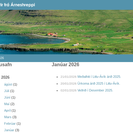
026
usafn
janúar 2026
Meðalhiti í Litlu-Ávík árið 2025.
2026
21/01/2026
Úrkoma árið 2025 í Litlu-Ávík.
20/01/2026
ágúst
(1)
Veðrið í Desember 2025.
02/01/2026
Júlí
(1)
Júní
(1)
Maí
(2)
Apríl
(1)
Mars
(3)
Febrúar
(1)
Janúar
(3)