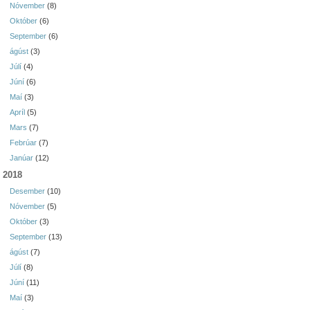
Nóvember
(8)
Október
(6)
September
(6)
ágúst
(3)
Júlí
(4)
Júní
(6)
Maí
(3)
Apríl
(5)
Mars
(7)
Febrúar
(7)
Janúar
(12)
2018
Desember
(10)
Nóvember
(5)
Október
(3)
September
(13)
ágúst
(7)
Júlí
(8)
Júní
(11)
Maí
(3)