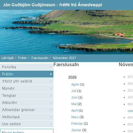
Litli Hjalli
Fréttir
Færslusafn
Nóvember 2017
Færslusafn
nóve
Forsíða
Fréttir
2026
27/
Yfirlit yfir veðrið
25/
ágúst
(1)
Myndir
22/
Júlí
(1)
Tenglar
Júní
(1)
12/
Atburðir
Maí
(2)
06/
Aðsendar greinar
Apríl
(1)
star
Veðurspá
Mars
(3)
03/
Febrúar
(1)
Um vefinn
02/
Janúar
(3)
01/