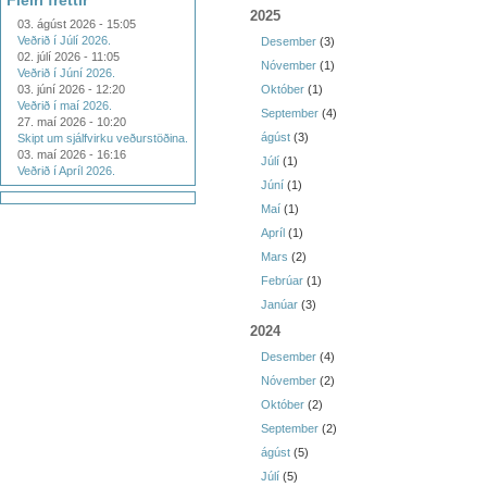
Fleiri fréttir
2025
03. ágúst 2026 - 15:05
Veðrið í Júlí 2026.
Desember
(3)
02. júlí 2026 - 11:05
Nóvember
(1)
Veðrið í Júní 2026.
03. júní 2026 - 12:20
Október
(1)
Veðrið í maí 2026.
September
(4)
27. maí 2026 - 10:20
ágúst
(3)
Skipt um sjálfvirku veðurstöðina.
03. maí 2026 - 16:16
Júlí
(1)
Veðrið í Apríl 2026.
Júní
(1)
Maí
(1)
Apríl
(1)
Mars
(2)
Febrúar
(1)
Janúar
(3)
2024
Desember
(4)
Nóvember
(2)
Október
(2)
September
(2)
ágúst
(5)
Júlí
(5)