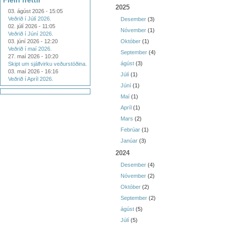
Fleiri fréttir
2025
03. ágúst 2026 - 15:05
Veðrið í Júlí 2026.
Desember
(3)
02. júlí 2026 - 11:05
Nóvember
(1)
Veðrið í Júní 2026.
03. júní 2026 - 12:20
Október
(1)
Veðrið í maí 2026.
September
(4)
27. maí 2026 - 10:20
ágúst
(3)
Skipt um sjálfvirku veðurstöðina.
03. maí 2026 - 16:16
Júlí
(1)
Veðrið í Apríl 2026.
Júní
(1)
Maí
(1)
Apríl
(1)
Mars
(2)
Febrúar
(1)
Janúar
(3)
2024
Desember
(4)
Nóvember
(2)
Október
(2)
September
(2)
ágúst
(5)
Júlí
(5)