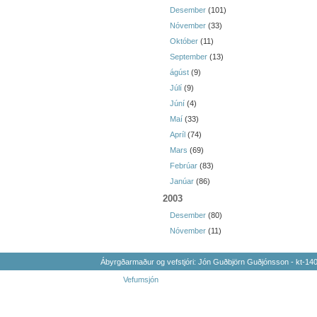
Desember
(101)
Nóvember
(33)
Október
(11)
September
(13)
ágúst
(9)
Júlí
(9)
Júní
(4)
Maí
(33)
Apríl
(74)
Mars
(69)
Febrúar
(83)
Janúar
(86)
2003
Desember
(80)
Nóvember
(11)
Ábyrgðarmaður og vefstjóri: Jón Guðbjörn Guðjónsson - kt-1
Vefumsjón