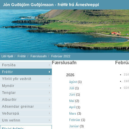
Litli Hjalli
Fréttir
Færslusafn
Febrúar 2022
Færslusafn
febrú
Forsíða
Fréttir
2026
21/
Yfirlit yfir veðrið
19/
ágúst
(1)
Myndir
02/
Júlí
(1)
Tenglar
Júní
(1)
Atburðir
Maí
(2)
Aðsendar greinar
Apríl
(1)
Veðurspá
Mars
(3)
Febrúar
(1)
Um vefinn
Janúar
(3)