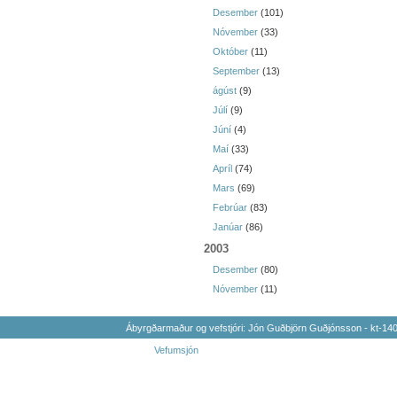
Desember
(101)
Nóvember
(33)
Október
(11)
September
(13)
ágúst
(9)
Júlí
(9)
Júní
(4)
Maí
(33)
Apríl
(74)
Mars
(69)
Febrúar
(83)
Janúar
(86)
2003
Desember
(80)
Nóvember
(11)
Ábyrgðarmaður og vefstjóri: Jón Guðbjörn Guðjónsson - kt-1
Vefumsjón