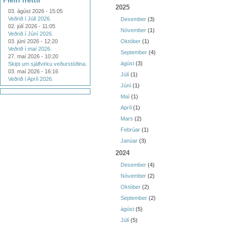
Fleiri fréttir
2025
03. ágúst 2026 - 15:05
Veðrið í Júlí 2026.
Desember
(3)
02. júlí 2026 - 11:05
Nóvember
(1)
Veðrið í Júní 2026.
03. júní 2026 - 12:20
Október
(1)
Veðrið í maí 2026.
September
(4)
27. maí 2026 - 10:20
ágúst
(3)
Skipt um sjálfvirku veðurstöðina.
03. maí 2026 - 16:16
Júlí
(1)
Veðrið í Apríl 2026.
Júní
(1)
Maí
(1)
Apríl
(1)
Mars
(2)
Febrúar
(1)
Janúar
(3)
2024
Desember
(4)
Nóvember
(2)
Október
(2)
September
(2)
ágúst
(5)
Júlí
(5)