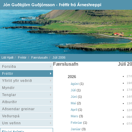
Litli Hjalli
Fréttir
Færslusafn
Júlí 2006
Færslusafn
júlí 2
Forsíða
Fréttir
2026
27/
Yfirlit yfir veðrið
19/
ágúst
(1)
Myndir
17/
Júlí
(1)
Tenglar
Júní
(1)
14/
Atburðir
Maí
(2)
13/
Aðsendar greinar
Apríl
(1)
12/
Veðurspá
Mars
(3)
08/
Febrúar
(1)
Um vefinn
07/
Janúar
(3)