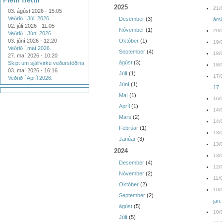
Fleiri fréttir
2025
21/
03. ágúst 2026 - 15:05
Veðrið í Júlí 2026.
Desember
(3)
árs
02. júlí 2026 - 11:05
Nóvember
(1)
20/
Veðrið í Júní 2026.
03. júní 2026 - 12:20
Október
(1)
19/
Veðrið í maí 2026.
September
(4)
18/
27. maí 2026 - 10:20
ágúst
(3)
Skipt um sjálfvirku veðurstöðina.
18/
03. maí 2026 - 16:16
Júlí
(1)
17/
Veðrið í Apríl 2026.
Júní
(1)
17.
Maí
(1)
16/
Apríl
(1)
14/
Mars
(2)
14/
Febrúar
(1)
13/
Janúar
(3)
13/
2024
13/
Desember
(4)
12/
Nóvember
(2)
11/
Október
(2)
10/
September
(2)
jan
ágúst
(5)
10/
Júlí
(5)