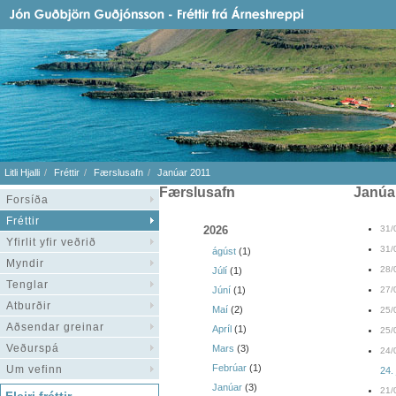
Litli Hjalli
Fréttir
Færslusafn
Janúar 2011
Færslusafn
janúa
Forsíða
Fréttir
2026
31/
Yfirlit yfir veðrið
31/
ágúst
(1)
Myndir
28/
Júlí
(1)
Tenglar
Júní
(1)
27/
Atburðir
Maí
(2)
25/
Aðsendar greinar
Apríl
(1)
25/
Veðurspá
Mars
(3)
24/
Febrúar
(1)
Um vefinn
24.
Janúar
(3)
21/