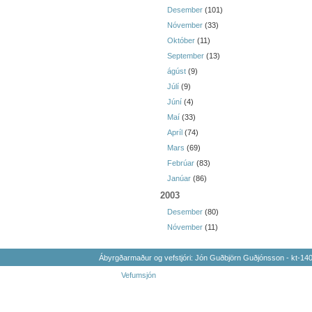
Desember
(101)
Nóvember
(33)
Október
(11)
September
(13)
ágúst
(9)
Júlí
(9)
Júní
(4)
Maí
(33)
Apríl
(74)
Mars
(69)
Febrúar
(83)
Janúar
(86)
2003
Desember
(80)
Nóvember
(11)
Ábyrgðarmaður og vefstjóri: Jón Guðbjörn Guðjónsson - kt-1
Vefumsjón