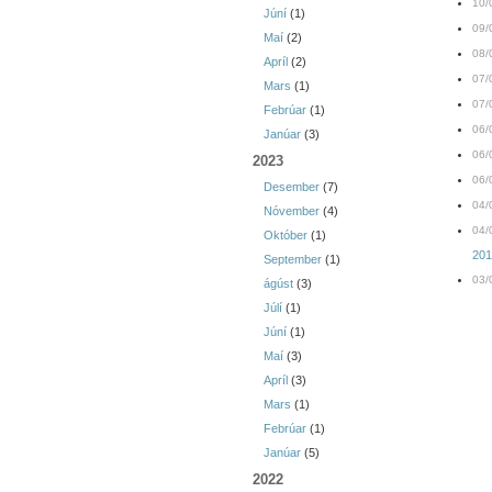
10/
Júní
(1)
09/
Maí
(2)
08/
Apríl
(2)
07/
Mars
(1)
07/
Febrúar
(1)
06/
Janúar
(3)
06/
2023
06/
Desember
(7)
04/
Nóvember
(4)
04/
Október
(1)
2010
September
(1)
03/
ágúst
(3)
Júlí
(1)
Júní
(1)
Maí
(3)
Apríl
(3)
Mars
(1)
Febrúar
(1)
Janúar
(5)
2022