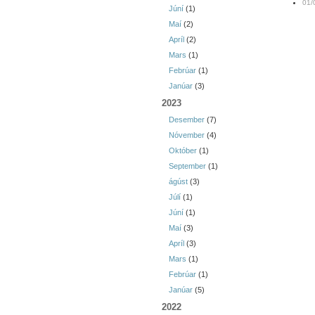
01/
Júní
(1)
Maí
(2)
Apríl
(2)
Mars
(1)
Febrúar
(1)
Janúar
(3)
2023
Desember
(7)
Nóvember
(4)
Október
(1)
September
(1)
ágúst
(3)
Júlí
(1)
Júní
(1)
Maí
(3)
Apríl
(3)
Mars
(1)
Febrúar
(1)
Janúar
(5)
2022