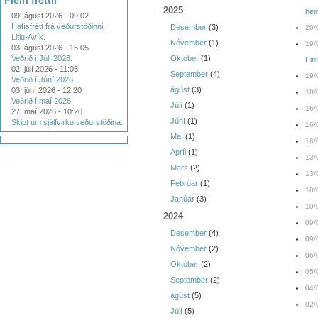
Fleiri fréttir
2025
he
09. ágúst 2026 - 09:02
Hafísfrétt frá veðurstöðinni í
Desember
(3)
20/
Litlu-Ávík.
Nóvember
(1)
19/
03. ágúst 2026 - 15:05
Veðrið í Júlí 2026.
Október
(1)
Fin
02. júlí 2026 - 11:05
September
(4)
19/
Veðrið í Júní 2026.
ágúst
(3)
03. júní 2026 - 12:20
18/
Veðrið í maí 2026.
Júlí
(1)
16/
27. maí 2026 - 10:20
Júní
(1)
Skipt um sjálfvirku veðurstöðina.
16/
Maí
(1)
16/
Apríl
(1)
13/
Mars
(2)
13/
Febrúar
(1)
10/
Janúar
(3)
10/
2024
09/
Desember
(4)
09/
Nóvember
(2)
06/
Október
(2)
05/
September
(2)
04/
ágúst
(5)
02/
Júlí
(5)