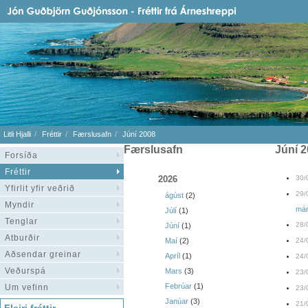
Litli Hjalli
Fréttir
Færslusafn
Júní 2008
Færslusafn
júní 
Forsíða
Fréttir
2026
30/
Yfirlit yfir veðrið
29/
ágúst
(2)
Myndir
má
Júlí
(1)
Tenglar
28/
Júní
(1)
Atburðir
Maí
(2)
24/
Aðsendar greinar
Apríl
(1)
24/
Veðurspá
Mars
(3)
23/
Febrúar
(1)
Um vefinn
23/
Janúar
(3)
21/