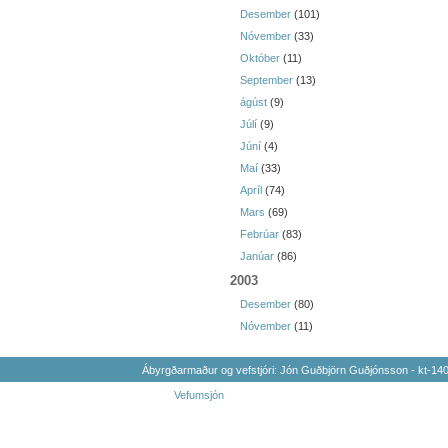
Desember
(101)
Nóvember
(33)
Október
(11)
September
(13)
ágúst
(9)
Júlí
(9)
Júní
(4)
Maí
(33)
Apríl
(74)
Mars
(69)
Febrúar
(83)
Janúar
(86)
2003
Desember
(80)
Nóvember
(11)
Ábyrgðarmaður og vefstjóri: Jón Guðbjörn Guðjónsson - kt-1
Vefumsjón